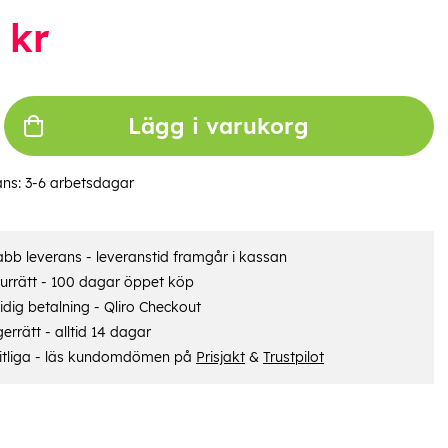
kr
Lägg i varukorg
ans:
3-6 arbetsdagar
bb leverans - leveranstid framgår i kassan
urrätt - 100 dagar öppet köp
dig betalning - Qliro Checkout
errätt - alltid 14 dagar
itliga - läs kundomdömen på
Prisjakt
&
Trustpilot