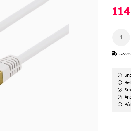
114
Lever
Sna
Ret
Smi
Ång
Pål