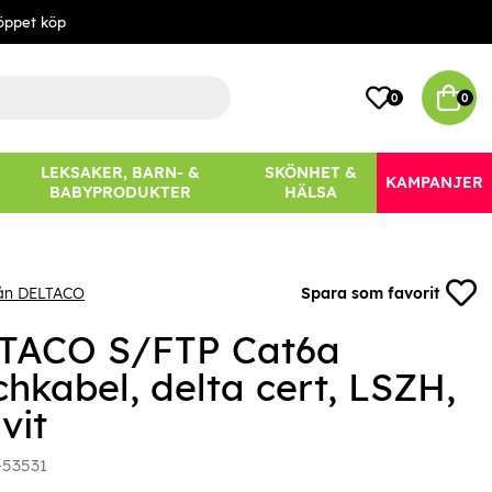
öppet köp
0
0
LEKSAKER, BARN- &
SKÖNHET &
KAMPANJER
BABYPRODUKTER
HÄLSA
rån DELTACO
Spara som favorit
TACO S/FTP Cat6a
chkabel, delta cert, LSZH,
vit
-53531