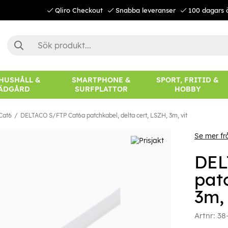
Qliro Checkout
Snabba leveranser
100 dagars 
 HUSHÅLL &
SMARTPHONE &
SPORT, FRITID &
ÄDGÅRD
SURFPLATTOR
HOBBY
Cat6
DELTACO S/FTP Cat6a patchkabel, delta cert, LSZH, 3m, vit
Se mer f
DEL
pat
3m, 
Artnr:
38