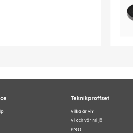
ice
Teknikproffset
lp
Vilka är vi?
Vi och vår miljö
Press