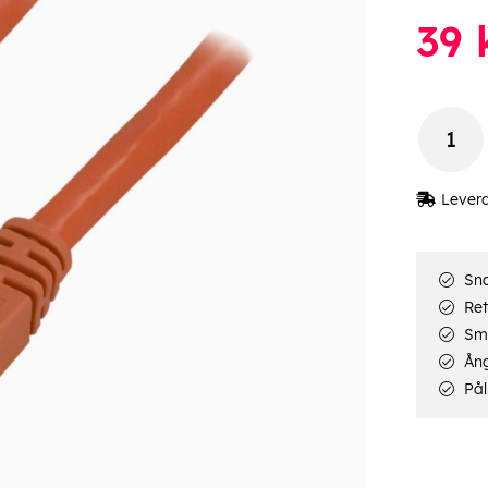
39
Lever
Sna
Ret
Smi
Ång
Pål