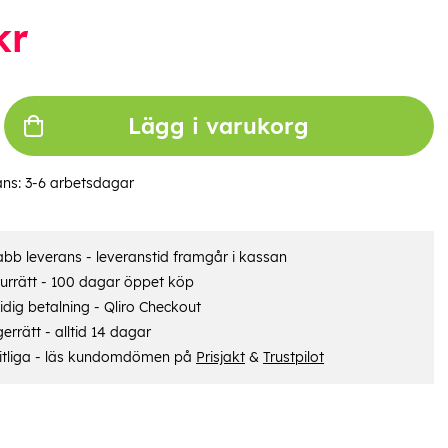
kr
Lägg i varukorg
ans:
3-6 arbetsdagar
bb leverans - leveranstid framgår i kassan
urrätt - 100 dagar öppet köp
dig betalning - Qliro Checkout
errätt - alltid 14 dagar
itliga - läs kundomdömen på
Prisjakt
&
Trustpilot