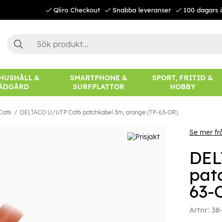
Qliro Checkout
Snabba leveranser
100 dagars 
 HUSHÅLL &
SMARTPHONE &
SPORT, FRITID &
ÄDGÅRD
SURFPLATTOR
HOBBY
Cat6
DELTACO U/UTP Cat6 patchkabel 3m, orange (TP-63-OR)
Se mer f
DEL
pat
63-
Artnr:
38