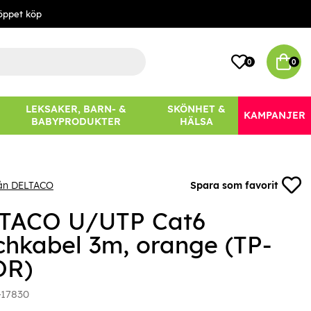
öppet köp
0
0
LEKSAKER, BARN- &
SKÖNHET &
KAMPANJER
BABYPRODUKTER
HÄLSA
rån DELTACO
Spara som favorit
TACO U/UTP Cat6
chkabel 3m, orange (TP-
OR)
-17830