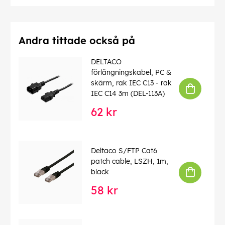
Andra tittade också på
DELTACO
förlängningskabel, PC &
skärm, rak IEC C13 - rak
IEC C14 3m (DEL-113A)
62 kr
Deltaco S/FTP Cat6
patch cable, LSZH, 1m,
black
58 kr