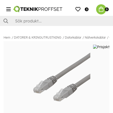
0
0
Hem
DATORER & KRINGUTRUSTNING
Datorkablar
Nätverkskablar
Ca