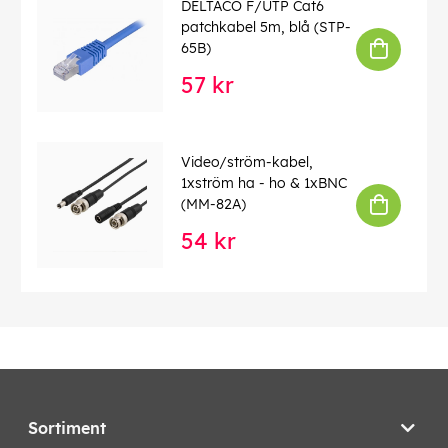
DELTACO F/UTP Cat6
patchkabel 5m, blå (STP-
65B)
57 kr
Video/ström-kabel,
1xström ha - ho & 1xBNC
(MM-82A)
54 kr
Sortiment