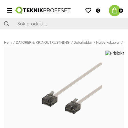
0
0
Hem
DATORER & KRINGUTRUSTNING
Datorkablar
Nätverkskablar
Ca