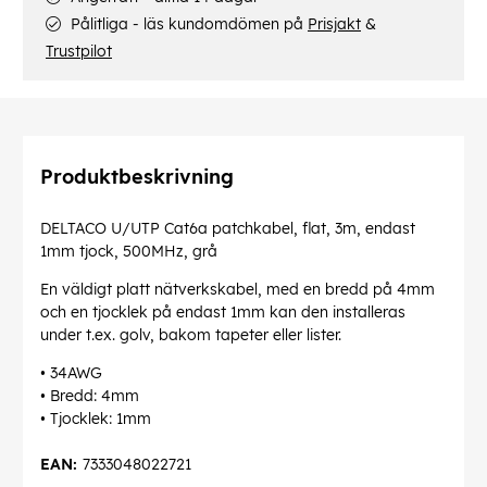
Pålitliga - läs kundomdömen på
Prisjakt
&
Trustpilot
Produktbeskrivning
DELTACO U/UTP Cat6a patchkabel, flat, 3m, endast
1mm tjock, 500MHz, grå
En väldigt platt nätverkskabel, med en bredd på 4mm
och en tjocklek på endast 1mm kan den installeras
under t.ex. golv, bakom tapeter eller lister.
• 34AWG
• Bredd: 4mm
• Tjocklek: 1mm
EAN:
7333048022721