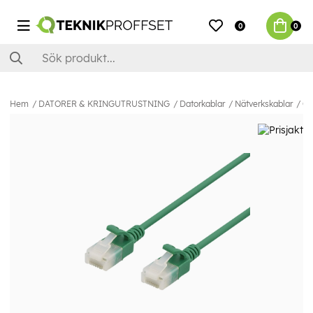
0
0
Hem
DATORER & KRINGUTRUSTNING
Datorkablar
Nätverkskablar
Ca