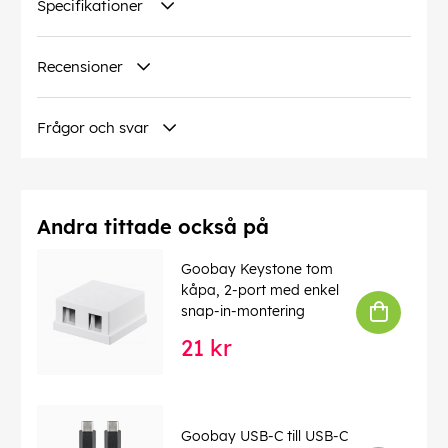
Specifikationer
Arbetstemperatur upp till
: 60 °C
Drifttemperatur från
: -20 °C
max. bandbredd
: 250 MHz
Recensioner
Böjskydd
: tvåsidig
Kabeltyp
: Rundkabel
Material kabelmantel
: PVC
Frågor och svar
Innerledare material
: CCA (kopparlaminerat
aluminium)
Anslutning, avskärmning
: nej
Anslutning, typ
: RJ45-kontakt (8P8C)
Andra tittade också på
EAN:
4040849952647
Goobay Keystone tom
kåpa, 2-port med enkel
snap-in-montering
21 kr
Goobay USB-C till USB-C