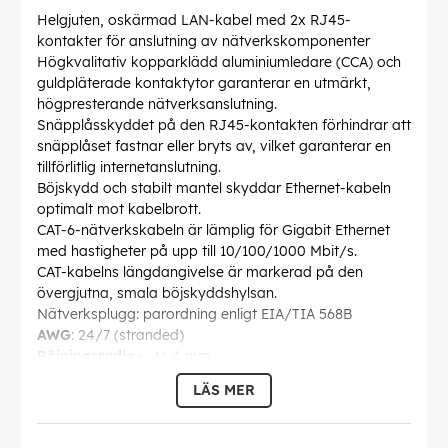
Helgjuten, oskärmad LAN-kabel med 2x RJ45-
kontakter för anslutning av nätverkskomponenter
Högkvalitativ kopparklädd aluminiumledare (CCA) och
guldpläterade kontaktytor garanterar en utmärkt,
högpresterande nätverksanslutning.
Snäpplåsskyddet på den RJ45-kontakten förhindrar att
snäpplåset fastnar eller bryts av, vilket garanterar en
tillförlitlig internetanslutning.
Böjskydd och stabilt mantel skyddar Ethernet-kabeln
optimalt mot kabelbrott.
CAT-6-nätverkskabeln är lämplig för Gigabit Ethernet
med hastigheter på upp till 10/100/1000 Mbit/s.
CAT-kabelns längdangivelse är markerad på den
övergjutna, smala böjskyddshylsan.
Nätverksplugg: parordning enligt EIA/TIA 568B
AWG
: 24/7 (stranded)
Böjningsradie >
: 46.4 mm
Specifikation
: CAT 6
LÄS MER
Kabelhölje Diameter
: 5.8 mm
Avskärmnings klass
: U/UTP
Kontakt
: EIA/TIA-568 B