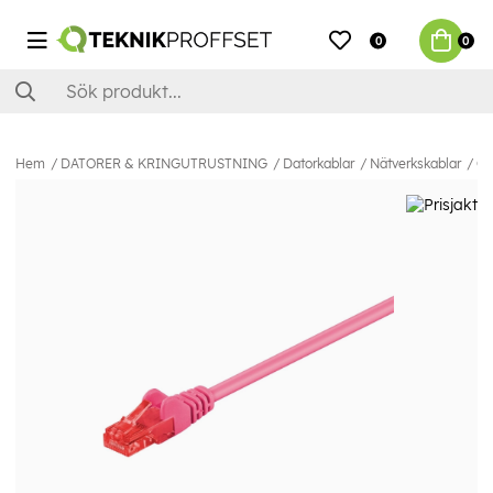
0
0
Hem
DATORER & KRINGUTRUSTNING
Datorkablar
Nätverkskablar
Ca