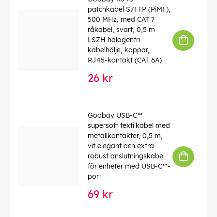
patchkabel S/FTP (PiMF),
500 MHz, med CAT 7
råkabel, svart, 0,5 m
LSZH halogenfri
kabelhölje, koppar,
RJ45-kontakt (CAT 6A)
26 kr
Goobay USB-C™
supersoft textilkabel med
metallkontakter, 0,5 m,
vit elegant och extra
robust anslutningskabel
för enheter med USB-C™-
port
69 kr