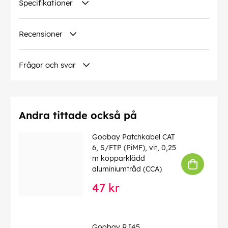
Specifikationer
Drifttemperatur från
: -20 °C
max. bandbredd
: 500 MHz
Böjskydd
: tvåsidig
Recensioner
Kabeltyp
: Platt kabel
Material kabelmantel
: PVC
Innerledare material
: CU (koppar)
Frågor och svar
Anslutning, typ
: RJ45-kontakt (8P8C)
EAN:
4040849963025
Andra tittade också på
Goobay Patchkabel CAT
6, S/FTP (PiMF), vit, 0,25
m kopparklädd
aluminiumtråd (CCA)
47 kr
Goobay RJ45