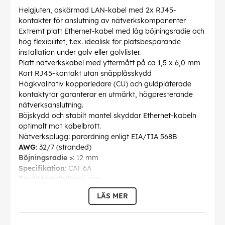
Helgjuten, oskärmad LAN-kabel med 2x RJ45-
kontakter för anslutning av nätverkskomponenter
Extremt platt Ethernet-kabel med låg böjningsradie och
hög flexibilitet, t.ex. idealisk för platsbesparande
installation under golv eller golvlister.
Platt nätverkskabel med yttermått på ca 1,5 x 6,0 mm
Kort RJ45-kontakt utan snäpplåsskydd
Högkvalitativ kopparledare (CU) och guldpläterade
kontaktytor garanterar en utmärkt, högpresterande
nätverksanslutning.
Böjskydd och stabilt mantel skyddar Ethernet-kabeln
optimalt mot kabelbrott.
Nätverksplugg: parordning enligt EIA/TIA 568B
AWG
: 32/7 (stranded)
Böjningsradie >
: 12 mm
Specifikation
: CAT 6A
Bredd kabelhölje
: 6 mm
Höjd kabelhölje
: 1.5 mm
LÄS MER
Avskärmnings klass
: U/UTP
Kontakt
: EIA/TIA-568 B
Arbetstemperatur upp till
: 60 °C