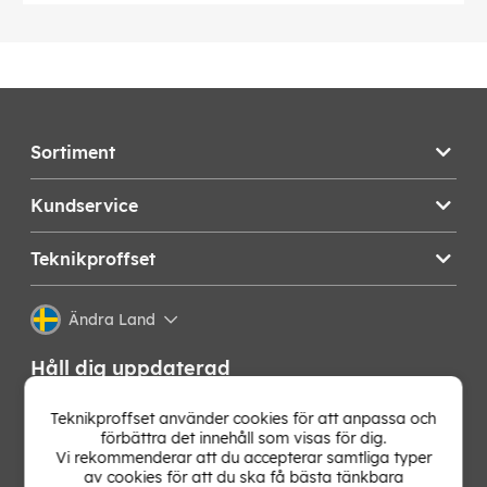
Sortiment
Kundservice
Teknikproffset
Ändra Land
Håll dig uppdaterad
Få de senaste nyheterna, hetaste erbjudandena och
Teknikproffset använder cookies för att anpassa och
bästa tipsen från oss direkt i din mejlkorg. Signa upp på
förbättra det innehåll som visas för dig.
vårt nyhetsbrev!
Vi rekommenderar att du accepterar samtliga typer
av cookies för att du ska få bästa tänkbara