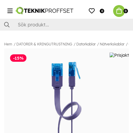
0
0
Hem
DATORER & KRINGUTRUSTNING
Datorkablar
Nätverkskablar
Ca
-15%