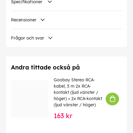
Specifikationer
Specifikation
: CAT 6
Kabelhölje Diameter
: 6 mm
Avskärmnings klass
: S/FTP (PiMF)
Recensioner
Antal skärm
: 2 x
Kontakt
: EIA/TIA-568 B
Märkningar
: WEEE, CE
Frågor och svar
Drifttemperatur från
: -20 °C
max. bandbredd
: 250 MHz
Böjskydd
: tvåsidig
Kabeltyp
: Rundkabel
Material kabelmantel
Andra tittade också på
: LSZH
Innerledare material
: CU (koppar)
LSZH överensstämmer
: ja
Goobay Stereo RCA-
kabel, 5 m 2x RCA-
EAN:
4040849682797
kontakt (ljud vänster /
höger) > 2x RCA-kontakt
(ljud vänster / höger)
163 kr