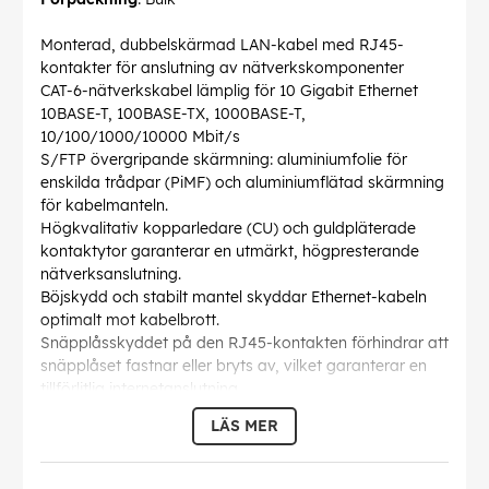
Monterad, dubbelskärmad LAN-kabel med RJ45-
kontakter för anslutning av nätverkskomponenter
CAT-6-nätverkskabel lämplig för 10 Gigabit Ethernet
10BASE-T, 100BASE-TX, 1000BASE-T,
10/100/1000/10000 Mbit/s
S/FTP övergripande skärmning: aluminiumfolie för
enskilda trådpar (PiMF) och aluminiumflätad skärmning
för kabelmanteln.
Högkvalitativ kopparledare (CU) och guldpläterade
kontaktytor garanterar en utmärkt, högpresterande
nätverksanslutning.
Böjskydd och stabilt mantel skyddar Ethernet-kabeln
optimalt mot kabelbrott.
Snäpplåsskyddet på den RJ45-kontakten förhindrar att
snäpplåset fastnar eller bryts av, vilket garanterar en
tillförlitlig internetanslutning.
Internetkabeln är CAT-6A-testad (inkl. mätprotokoll) och
LÄS MER
lämplig för Power over Ethernet (PoE, PoE+).
AWG
: 28/7 (stranded)
Böjningsradie >
: 48 mm