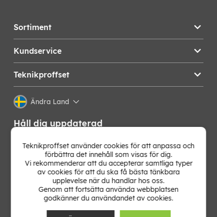
Sortiment
Kundservice
Teknikproffset
Ändra Land
Håll dig uppdaterad
Få de senaste nyheterna, hetaste erbjudandena och
Teknikproffset använder cookies för att anpassa och
bästa tipsen från oss direkt i din mejlkorg. Signa upp på
förbättra det innehåll som visas för dig.
vårt nyhetsbrev!
Vi rekommenderar att du accepterar samtliga typer
av cookies för att du ska få bästa tänkbara
upplevelse när du handlar hos oss.
OK
Genom att fortsätta använda webbplatsen
godkänner du användandet av cookies.