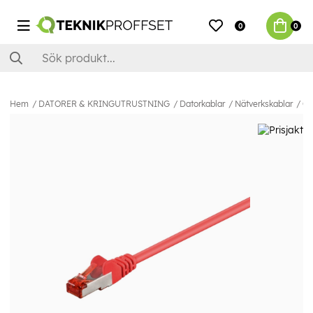
0
0
Hem
DATORER & KRINGUTRUSTNING
Datorkablar
Nätverkskablar
Ca