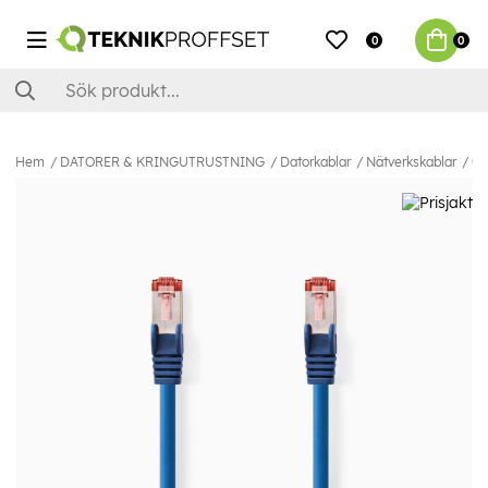
0
0
Hem
DATORER & KRINGUTRUSTNING
Datorkablar
Nätverkskablar
Ca