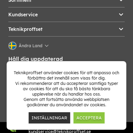
Sortiment
Kundservice
Teknikproffset
Ändra Land
Håll dig uppdaterad
Få de senaste nyheterna, hetaste erbjudandena och
Teknikproffset använder cookies för att anpassa och
bästa tipsen från oss direkt i din mejlkorg. Signa upp på
förbättra det innehåll som visas för dig.
vårt nyhetsbrev!
Vi rekommenderar att du accepterar samtliga typer
av cookies för att du ska få bästa tänkbara
upplevelse när du handlar hos oss.
OK
Genom att fortsätta använda webbplatsen
godkänner du användandet av cookies.
INSTÄLLNINGAR
ACCEPTERA
TP E-commerce Nordic AB
Org.nr: 559386-1841
kundservice@teknikproffset.se