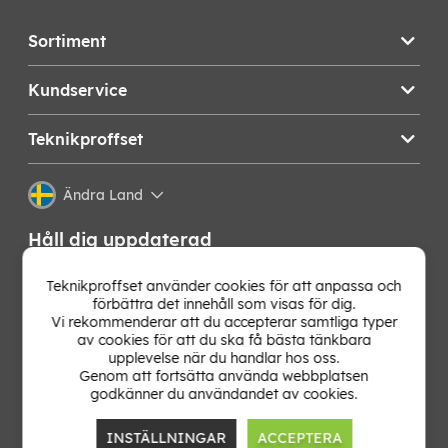
Sortiment
Kundservice
Teknikproffset
Ändra Land
Håll dig uppdaterad
Få de senaste nyheterna, hetaste erbjudandena och
Teknikproffset använder cookies för att anpassa och
bästa tipsen från oss direkt i din mejlkorg. Signa upp på
förbättra det innehåll som visas för dig.
vårt nyhetsbrev!
Vi rekommenderar att du accepterar samtliga typer
av cookies för att du ska få bästa tänkbara
upplevelse när du handlar hos oss.
OK
Genom att fortsätta använda webbplatsen
godkänner du användandet av cookies.
INSTÄLLNINGAR
ACCEPTERA