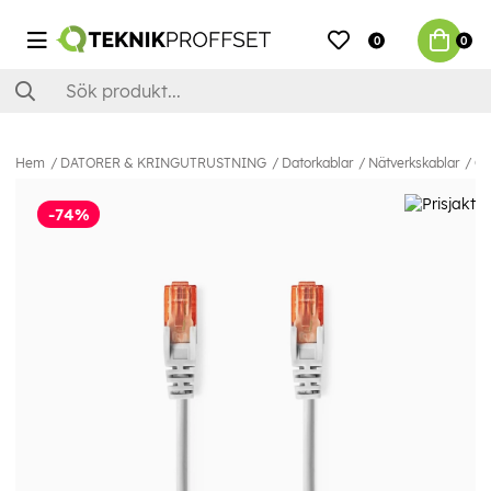
0
0
Hem
DATORER & KRINGUTRUSTNING
Datorkablar
Nätverkskablar
Ca
-74%