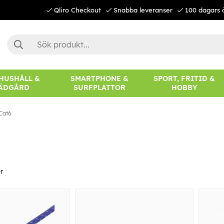
Qliro Checkout
Snabba leveranser
100 dagars 
 HUSHÅLL &
SMARTPHONE &
SPORT, FRITID &
ÄDGÅRD
SURFPLATTOR
HOBBY
Cat6
r