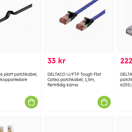
33 kr
222
 platt patchkabel,
DELTACO U/FTP Tough Flat
DELTA
 kopparledare
Cat6a patchkabel, 1,5m,
patch
flertrådig kärna
625S)