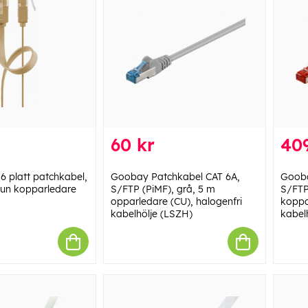
60 kr
409
 platt patchkabel,
Goobay Patchkabel CAT 6A,
Gooba
run kopparledare
S/FTP (PiMF), grå, 5 m
S/FTP 
opparledare (CU), halogenfri
koppa
kabelhölje (LSZH)
kabel