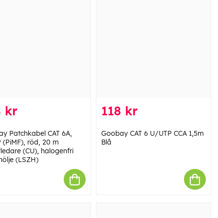
 kr
118 kr
y Patchkabel CAT 6A,
Goobay CAT 6 U/UTP CCA 1,5m
 (PiMF), röd, 20 m
Blå
ledare (CU), halogenfri
hölje (LSZH)