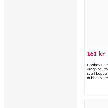
161 kr
Goobay Patc
dragning ut
svart koppar
dubbelt yttre