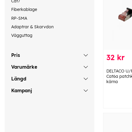
Cat7
Fiberkablage
RP-SMA
Adaptrar & Skarvdon
Vägguttag
Pris
32 kr
Varumärke
DELTACO U/F
Cat6a patchk
Längd
kärna
Kampanj