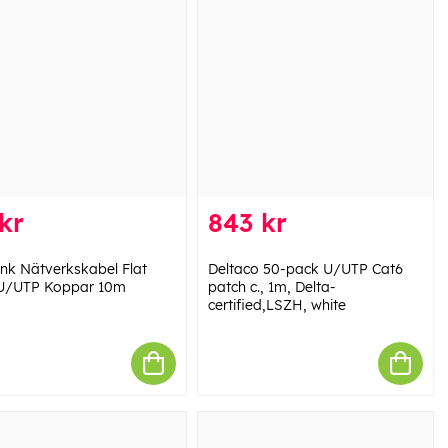
kr
843 kr
ink Nätverkskabel Flat
Deltaco 50-pack U/UTP Cat6
U/UTP Koppar 10m
patch c., 1m, Delta-
certified,LSZH, white