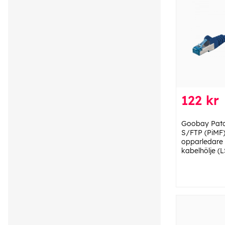
122 kr
Goobay Patc
S/FTP (PiMF),
opparledare 
kabelhölje (