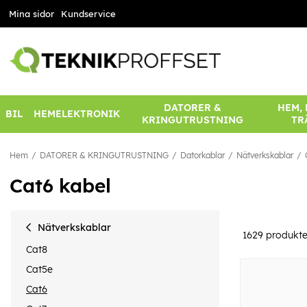
Mina sidor
Kundservice
DATORER &
HEM,
BIL
HEMELEKTRONIK
KRINGUTRUSTNING
TR
Hem
DATORER & KRINGUTRUSTNING
Datorkablar
Nätverkskablar
Cat6 kabel
Nätverkskablar
1629
produkte
Cat8
Cat5e
Cat6