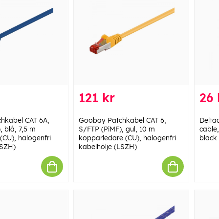
121 kr
26 
hkabel CAT 6A,
Goobay Patchkabel CAT 6,
Delta
 blå, 7,5 m
S/FTP (PiMF), gul, 10 m
cable
(CU), halogenfri
kopparledare (CU), halogenfri
black
LSZH)
kabelhölje (LSZH)