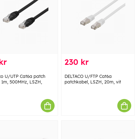
kr
230 kr
co U/UTP Cat6a patch
DELTACO U/FTP Cat6a
, 1m, 500MHz, LSZH,
patchkabel, LSZH, 20m, vit