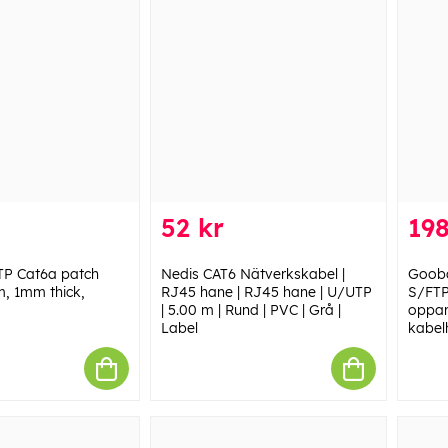
52 kr
198
TP Cat6a patch
Nedis CAT6 Nätverkskabel |
Gooba
1m, 1mm thick,
RJ45 hane | RJ45 hane | U/UTP
S/FTP
| 5.00 m | Rund | PVC | Grå |
oppar
Label
kabel