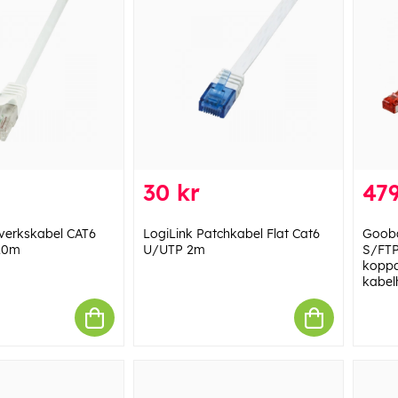
30 kr
479
verkskabel CAT6
LogiLink Patchkabel Flat Cat6
Gooba
20m
U/UTP 2m
S/FTP
koppa
kabel