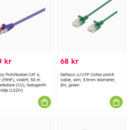
 kr
68 kr
y Patchkabel CAT 6,
Deltaco U/UTP Cat6a patch
(PiMF), violett, 50 m
cable, slim, 3.5mm diameter,
rledare (CU), halogenfri
3m, green
hölje (LSZH)