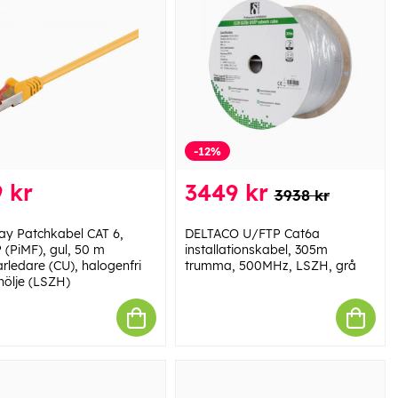
-12%
 kr
3449 kr
3938 kr
y Patchkabel CAT 6,
DELTACO U/FTP Cat6a
 (PiMF), gul, 50 m
installationskabel, 305m
rledare (CU), halogenfri
trumma, 500MHz, LSZH, grå
hölje (LSZH)