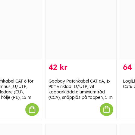
42 kr
64 
hkabel CAT 6 för
Goobay Patchkabel CAT 6A, 1x
LogiL
omhus, U/UTP,
90° vinklad, U/UTP, vit
Cat6 
ledare (CU),
kopparklädd aluminiumtråd
 hölje (PE), 15 m
(CCA), snäpplås på toppen, 5 m