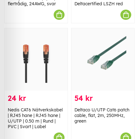
flertrådig, 24AWG, svar
Deltacertified LSZH red
24 kr
54 kr
Nedis CAT6 Nätverkskabel
Deltaco U/UTP Cat6 patch
| RJ45 hane | RJ45 hane |
cable, flat, 2m, 250MHz,
U/UTP | 0.50 m | Rund |
green
PVC | Svart | Label