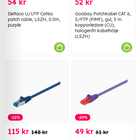
54 kr
52 kr
Deltaco U/UTP Cat6a
Goobay Patchkabel CAT 6,
patch cable, LSZH, 0.5m,
S/FTP (PiMF), gul, 5 m
purple
kopparledare (CU),
halogenfri kabelhölje
(LSZH)
-22%
-20%
115 kr
49 kr
148 kr
61 kr