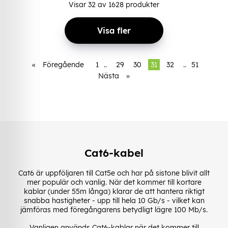
Visar
32
av
1628
produkter
Visa fler
«
Föregående
1
..
29
30
31
32
..
51
Nästa
»
Cat6-kabel
Cat6 är uppföljaren till Cat5e och har på sistone blivit allt
mer populär och vanlig. När det kommer till kortare
kablar (under 55m långa) klarar de att hantera riktigt
snabba hastigheter - upp till hela 10 Gb/s - vilket kan
jämföras med föregångarens betydligt lägre 100 Mb/s.
Vanligen används Cat6-kablar när det kommer till