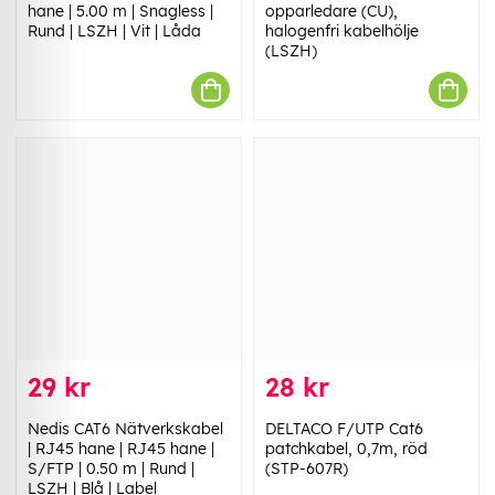
hane | 5.00 m | Snagless |
opparledare (CU),
Rund | LSZH | Vit | Låda
halogenfri kabelhölje
(LSZH)
29 kr
28 kr
Nedis CAT6 Nätverkskabel
DELTACO F/UTP Cat6
| RJ45 hane | RJ45 hane |
patchkabel, 0,7m, röd
S/FTP | 0.50 m | Rund |
(STP-607R)
LSZH | Blå | Label