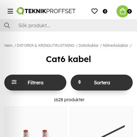
0
0
Hem
DATORER & KRINGUTRUSTNING
Datorkablar
Nätverkskablar
Ca
Cat6 kabel
Filtrera
Sortera
1628
produkter