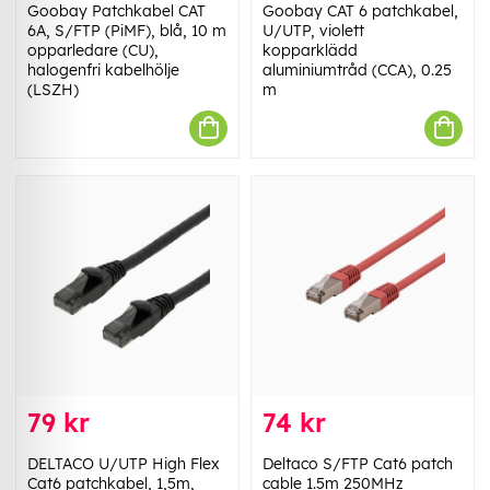
Goobay Patchkabel CAT
Goobay CAT 6 patchkabel,
6A, S/FTP (PiMF), blå, 10 m
U/UTP, violett
opparledare (CU),
kopparklädd
halogenfri kabelhölje
aluminiumtråd (CCA), 0.25
(LSZH)
m
79 kr
74 kr
DELTACO U/UTP High Flex
Deltaco S/FTP Cat6 patch
Cat6 patchkabel, 1,5m,
cable 1.5m 250MHz