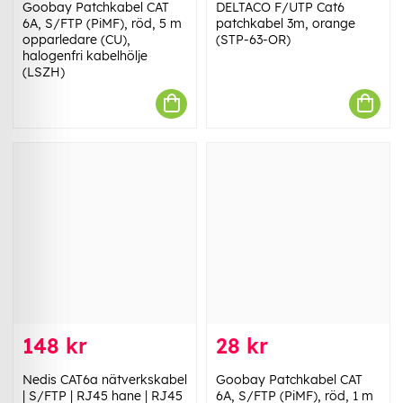
Goobay Patchkabel CAT
DELTACO F/UTP Cat6
6A, S/FTP (PiMF), röd, 5 m
patchkabel 3m, orange
opparledare (CU),
(STP-63-OR)
halogenfri kabelhölje
(LSZH)
148 kr
28 kr
Nedis CAT6a nätverkskabel
Goobay Patchkabel CAT
| S/FTP | RJ45 hane | RJ45
6A, S/FTP (PiMF), röd, 1 m