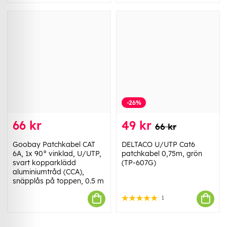
-26%
66 kr
49 kr
66 kr
Goobay Patchkabel CAT
DELTACO U/UTP Cat6
6A, 1x 90° vinklad, U/UTP,
patchkabel 0,75m, grön
svart kopparklädd
(TP-607G)
aluminiumtråd (CCA),
snäpplås på toppen, 0.5 m
1