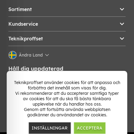
Sortiment
Kundservice
Teknikproffset
Ändra Land
Håll dig uppdaterad
Få de senaste nyheterna, hetaste erbjudandena och
Teknikproffset använder cookies för att anpassa och
bästa tipsen från oss direkt i din mejlkorg. Signa upp på
förbättra det innehåll som visas för dig.
vårt nyhetsbrev!
Vi rekommenderar att du accepterar samtliga typer
av cookies för att du ska få bästa tänkbara
upplevelse när du handlar hos oss.
OK
Genom att fortsätta använda webbplatsen
godkänner du användandet av cookies.
INSTÄLLNINGAR
ACCEPTERA