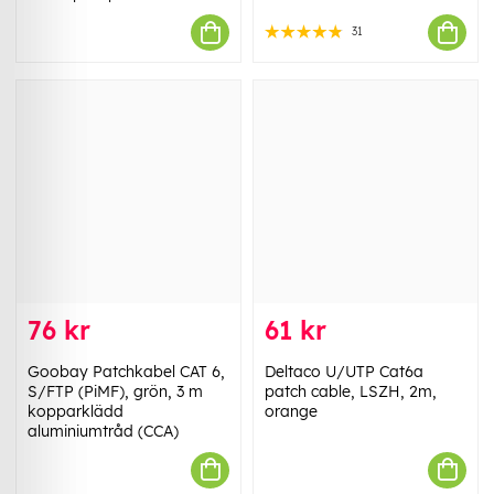
31
76 kr
61 kr
Goobay Patchkabel CAT 6,
Deltaco U/UTP Cat6a
S/FTP (PiMF), grön, 3 m
patch cable, LSZH, 2m,
kopparklädd
orange
aluminiumtråd (CCA)