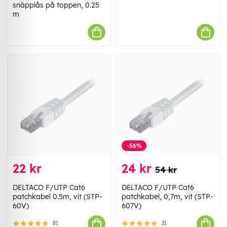
snäpplås på toppen, 0.25
m
-56%
22 kr
24 kr
54 kr
DELTACO F/UTP Cat6
DELTACO F/UTP Cat6
patchkabel 0.5m, vit (STP-
patchkabel, 0,7m, vit (STP-
60V)
607V)
81
31