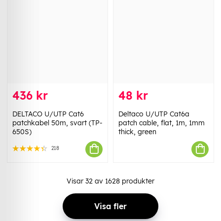
436 kr
48 kr
DELTACO U/UTP Cat6
Deltaco U/UTP Cat6a
patchkabel 50m, svart (TP-
patch cable, flat, 1m, 1mm
650S)
thick, green
218
Visar
32
av
1628
produkter
Visa fler