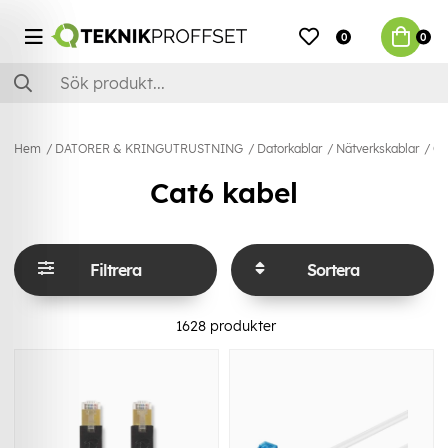
0
0
Hem
DATORER & KRINGUTRUSTNING
Datorkablar
Nätverkskablar
Ca
Cat6 kabel
Filtrera
Sortera
1628
produkter