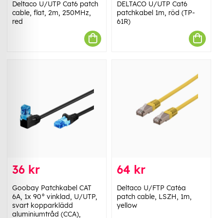
Deltaco U/UTP Cat6 patch
DELTACO U/UTP Cat6
cable, flat, 2m, 250MHz,
patchkabel 1m, röd (TP-
red
61R)
36 kr
64 kr
Goobay Patchkabel CAT
Deltaco U/FTP Cat6a
6A, 1x 90° vinklad, U/UTP,
patch cable, LSZH, 1m,
svart kopparklädd
yellow
aluminiumtråd (CCA),