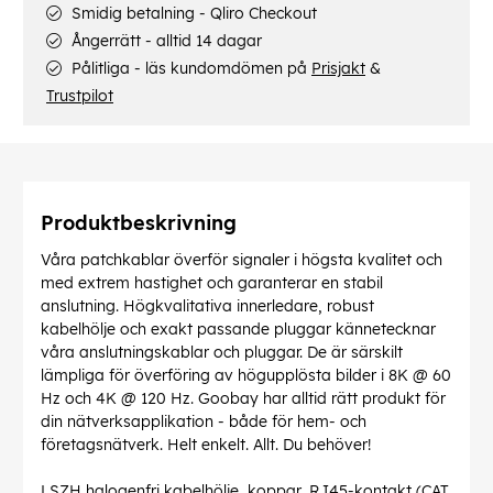
Smidig betalning - Qliro Checkout
Ångerrätt - alltid 14 dagar
Pålitliga - läs kundomdömen på
Prisjakt
&
Trustpilot
Produktbeskrivning
Våra patchkablar överför signaler i högsta kvalitet och
med extrem hastighet och garanterar en stabil
anslutning. Högkvalitativa innerledare, robust
kabelhölje och exakt passande pluggar kännetecknar
våra anslutningskablar och pluggar. De är särskilt
lämpliga för överföring av högupplösta bilder i 8K @ 60
Hz och 4K @ 120 Hz. Goobay har alltid rätt produkt för
din nätverksapplikation - både för hem- och
företagsnätverk. Helt enkelt. Allt. Du behöver!
LSZH halogenfri kabelhölje, koppar, RJ45-kontakt (CAT