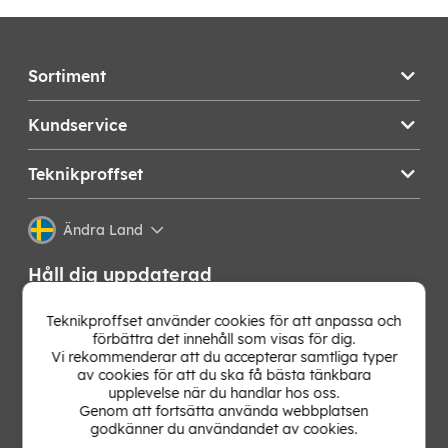
Sortiment
Kundservice
Teknikproffset
Ändra Land
Håll dig uppdaterad
Få de senaste nyheterna, hetaste erbjudandena och
Teknikproffset använder cookies för att anpassa och
bästa tipsen från oss direkt i din mejlkorg. Signa upp på
förbättra det innehåll som visas för dig.
vårt nyhetsbrev!
Vi rekommenderar att du accepterar samtliga typer
av cookies för att du ska få bästa tänkbara
upplevelse när du handlar hos oss.
OK
Genom att fortsätta använda webbplatsen
godkänner du användandet av cookies.