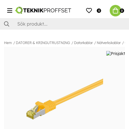
0
0
Hem
DATORER & KRINGUTRUSTNING
Datorkablar
Nätverkskablar
Ca