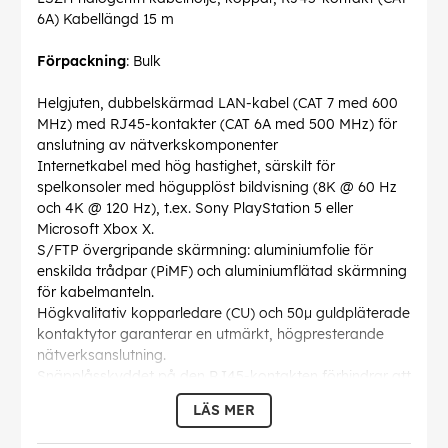
6A) Kabellängd 15 m
Förpackning
: Bulk
Helgjuten, dubbelskärmad LAN-kabel (CAT 7 med 600
MHz) med RJ45-kontakter (CAT 6A med 500 MHz) för
anslutning av nätverkskomponenter
Internetkabel med hög hastighet, särskilt för
spelkonsoler med högupplöst bildvisning (8K @ 60 Hz
och 4K @ 120 Hz), t.ex. Sony PlayStation 5 eller
Microsoft Xbox X.
S/FTP övergripande skärmning: aluminiumfolie för
enskilda trådpar (PiMF) och aluminiumflätad skärmning
för kabelmanteln.
Högkvalitativ kopparledare (CU) och 50µ guldpläterade
kontaktytor garanterar en utmärkt, högpresterande
nätverksanslutning.
Snäpplåsskyddet på den RJ45-kontakten förhindrar att
snäpplåset fastnar eller bryts av, vilket garanterar en
LÄS MER
tillförlitlig internetanslutning.
Böjskydd och stabilt mantel skyddar Ethernet-kabeln