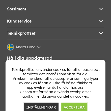
Sortiment
Kundservice
Teknikproffset
Ändra Land
Håll dig uppdaterad
Få de senaste nyheterna, hetaste erbjudandena och
Teknikproffset använder cookies för att anpassa och
bästa tipsen från oss direkt i din mejlkorg. Signa upp på
förbättra det innehåll som visas för dig.
vårt nyhetsbrev!
Vi rekommenderar att du accepterar samtliga typer
av cookies för att du ska få bästa tänkbara
upplevelse när du handlar hos oss.
OK
Genom att fortsätta använda webbplatsen
godkänner du användandet av cookies.
INSTÄLLNINGAR
ACCEPTERA