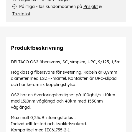
Pålitliga - läs kundomdömen på
Prisjakt
&
Trustpilot
Produktbeskrivning
DELTACO OS2 fibersvans, SC, simplex, UPC, 9/125, 1,5m
Högklassig fibersvans för svetsning. Kabeln är 0,9mm i
diameter med LSZH-mantel. Kontakten är UPC-slipad
och har keramisk kopplingshylsa.
OS2 har en överföringshastighet på 100gbit/s i 10km
med 1310nm våglängd och 40km med 1550nm
våglängd.
Maximalt 0,25dB införingsförlust.
Individuellt testad och kvalitetssäkrad.
Kompatibel med IEC61755-2-1.