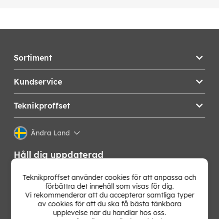
Sortiment
Kundservice
Teknikproffset
Ändra Land
Håll dig uppdaterad
Få de senaste nyheterna, hetaste erbjudandena och
Teknikproffset använder cookies för att anpassa och
bästa tipsen från oss direkt i din mejlkorg. Signa upp på
förbättra det innehåll som visas för dig.
vårt nyhetsbrev!
Vi rekommenderar att du accepterar samtliga typer
av cookies för att du ska få bästa tänkbara
upplevelse när du handlar hos oss.
OK