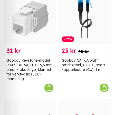
-52%
31 kr
23 kr
48 kr
Goobay Keystone-modul
Goobay CAT 6A platt
RJ45 CAT 6A, UTP 16,5 mm
patchkabel, U/UTP, svart
bred, krokodiltyp, klämlist
kopparledare (CU), 1 m
för verktygslös IDC-
montering