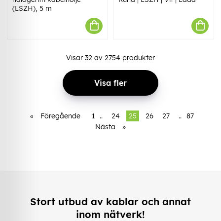
(LSZH), 5 m
Visar
32
av
2754
produkter
Visa fler
«
Föregående
1
..
24
25
26
27
..
87
Nästa
»
Stort utbud av kablar och annat
inom nätverk!