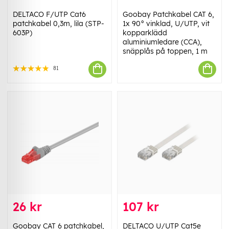
DELTACO F/UTP Cat6
Goobay Patchkabel CAT 6,
patchkabel 0,3m, lila (STP-
1x 90° vinklad, U/UTP, vit
603P)
kopparklädd
aluminiumledare (CCA),
snäpplås på toppen, 1 m
81
26 kr
107 kr
Goobay CAT 6 patchkabel,
DELTACO U/UTP Cat5e