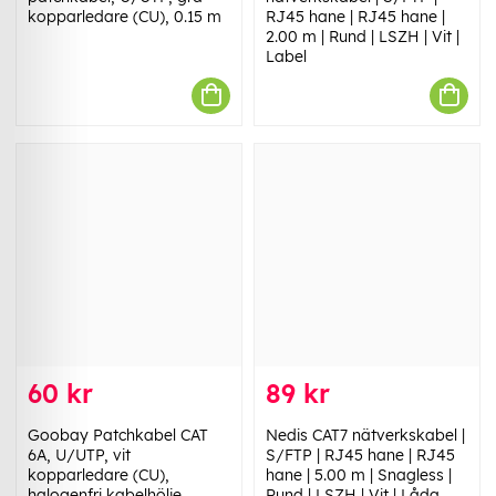
kopparledare (CU), 0.15 m
RJ45 hane | RJ45 hane |
2.00 m | Rund | LSZH | Vit |
Label
60 kr
89 kr
Goobay Patchkabel CAT
Nedis CAT7 nätverkskabel |
6A, U/UTP, vit
S/FTP | RJ45 hane | RJ45
kopparledare (CU),
hane | 5.00 m | Snagless |
halogenfri kabelhölje
Rund | LSZH | Vit | Låda