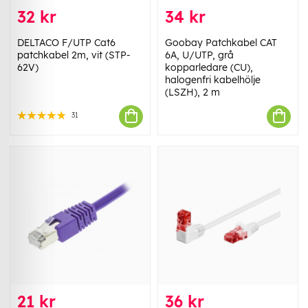
32 kr
34 kr
DELTACO F/UTP Cat6
Goobay Patchkabel CAT
patchkabel 2m, vit (STP-
6A, U/UTP, grå
62V)
kopparledare (CU),
halogenfri kabelhölje
(LSZH), 2 m
31
21 kr
36 kr