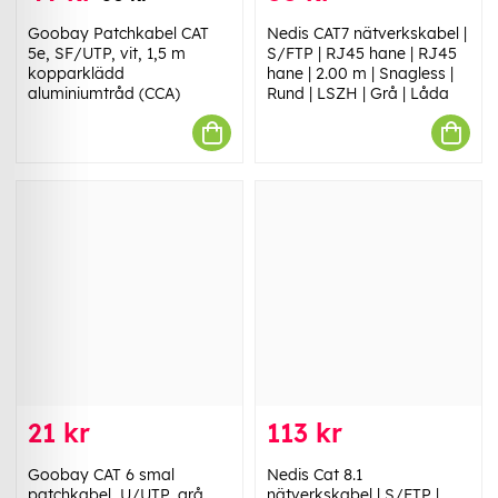
Goobay Patchkabel CAT
Nedis CAT7 nätverkskabel |
5e, SF/UTP, vit, 1,5 m
S/FTP | RJ45 hane | RJ45
kopparklädd
hane | 2.00 m | Snagless |
aluminiumtråd (CCA)
Rund | LSZH | Grå | Låda
21 kr
113 kr
Goobay CAT 6 smal
Nedis Cat 8.1
patchkabel, U/UTP, grå
nätverkskabel | S/FTP |