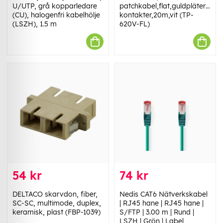
U/UTP, grå kopparledare
patchkabel,flat,guldpläterade
(CU), halogenfri kabelhölje
kontakter,20m,vit (TP-
(LSZH), 1.5 m
620V-FL)
54 kr
74 kr
DELTACO skarvdon, fiber,
Nedis CAT6 Nätverkskabel
SC-SC, multimode, duplex,
| RJ45 hane | RJ45 hane |
keramisk, plast (FBP-1039)
S/FTP | 3.00 m | Rund |
LSZH | Grön | Label