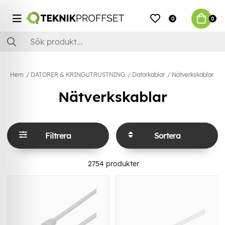
0
0
Hem
DATORER & KRINGUTRUSTNING
Datorkablar
Nätverkskablar
Nätverkskablar
Filtrera
Sortera
2754
produkter