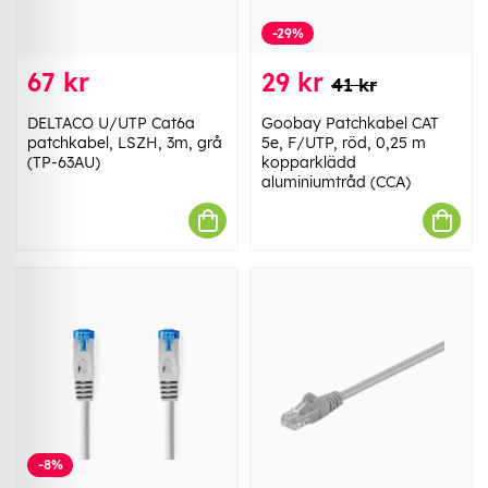
-29%
67 kr
29 kr
41 kr
DELTACO U/UTP Cat6a
Goobay Patchkabel CAT
patchkabel, LSZH, 3m, grå
5e, F/UTP, röd, 0,25 m
(TP-63AU)
kopparklädd
aluminiumtråd (CCA)
-8%