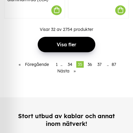
Visar
32
av
2754
produkter
Visa fler
«
Föregående
1
..
34
35
36
37
..
87
Nästa
»
Stort utbud av kablar och annat
inom nätverk!