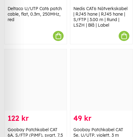
Deltaco U/UTP Cat6 patch
Nedis CAT6 Nätverkskabel
cable, flat, 0.3m, 250MHz,
| RJ45 hane | RJ45 hane |
red
S/FTP | 3.00 m | Rund |
LSZH | Blå | Label
122 kr
49 kr
Goobay Patchkabel CAT
Goobay Patchkabel CAT
6A, S/FTP (PiMF), svart, 7,5
5e, U/UTP, violett, 3 m