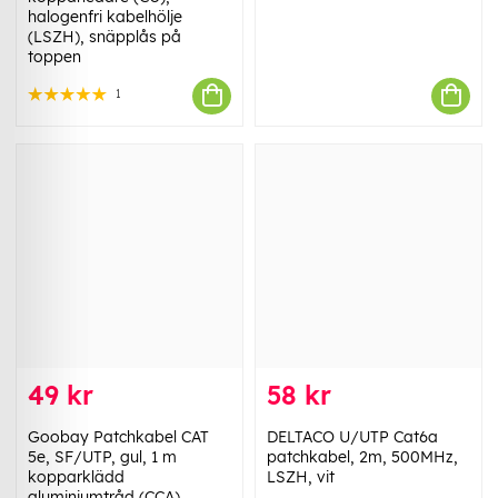
halogenfri kabelhölje
(LSZH), snäpplås på
toppen
1
49 kr
58 kr
Goobay Patchkabel CAT
DELTACO U/UTP Cat6a
5e, SF/UTP, gul, 1 m
patchkabel, 2m, 500MHz,
kopparklädd
LSZH, vit
aluminiumtråd (CCA)