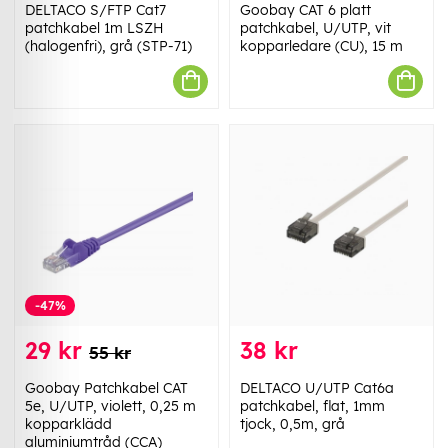
DELTACO S/FTP Cat7
Goobay CAT 6 platt
patchkabel 1m LSZH
patchkabel, U/UTP, vit
(halogenfri), grå (STP-71)
kopparledare (CU), 15 m
-47%
29 kr
38 kr
55 kr
Goobay Patchkabel CAT
DELTACO U/UTP Cat6a
5e, U/UTP, violett, 0,25 m
patchkabel, flat, 1mm
kopparklädd
tjock, 0,5m, grå
aluminiumtråd (CCA)