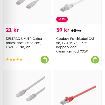
-35%
21 kr
39 kr
60 kr
DELTACO U/UTP Cat6a
Goobay Patchkabel CAT
patchkabel, Delta cert,
5e, F/UTP, vit, 1,5 m
LSZH, 0,3m, vit
kopparklädd
aluminiumtråd (CCA)
1