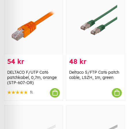
54 kr
48 kr
DELTACO F/UTP Cat6
Deltaco S/FTP Cat6 patch
patchkabel, 0,7m, orange
cable, LSZH, 1m, green
(STP-607-OR)
31