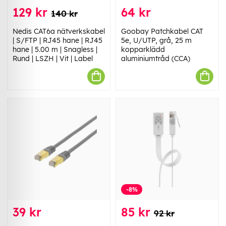
129 kr
64 kr
140 kr
Nedis CAT6a nätverkskabel
Goobay Patchkabel CAT
| S/FTP | RJ45 hane | RJ45
5e, U/UTP, grå, 25 m
hane | 5.00 m | Snagless |
kopparklädd
Rund | LSZH | Vit | Label
aluminiumtråd (CCA)
-8%
39 kr
85 kr
92 kr