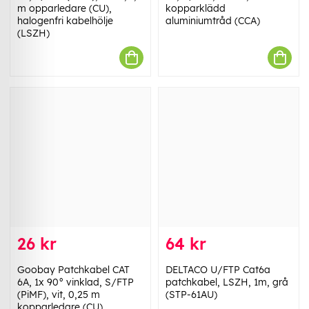
m opparledare (CU),
kopparklädd
halogenfri kabelhölje
aluminiumtråd (CCA)
(LSZH)
26 kr
64 kr
Goobay Patchkabel CAT
DELTACO U/FTP Cat6a
6A, 1x 90° vinklad, S/FTP
patchkabel, LSZH, 1m, grå
(PiMF), vit, 0,25 m
(STP-61AU)
kopparledare (CU),