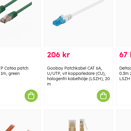
206 kr
67 
TP Cat6a patch
Goobay Patchkabel CAT 6A,
Delta
 1m, green
U/UTP, vit kopparledare (CU),
0.3m 
halogenfri kabelhölje (LSZH), 20
LSZH 
m