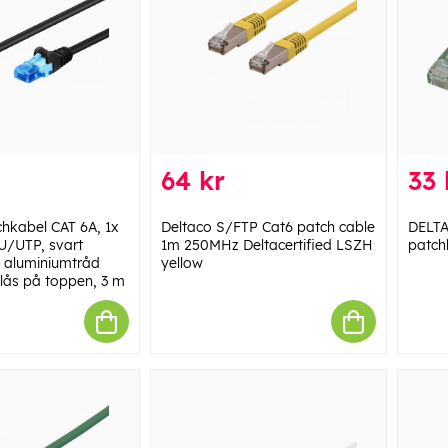
64 kr
33 
hkabel CAT 6A, 1x
Deltaco S/FTP Cat6 patch cable
DELT
 U/UTP, svart
1m 250MHz Deltacertified LSZH
patch
 aluminiumtråd
yellow
lås på toppen, 3 m