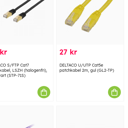
kr
27 kr
CO S/FTP Cat7
DELTACO U/UTP Cat5e
kabel, LSZH (halogenfri),
patchkabel 2m, gul (GL2-TP)
vart (STP-71S)