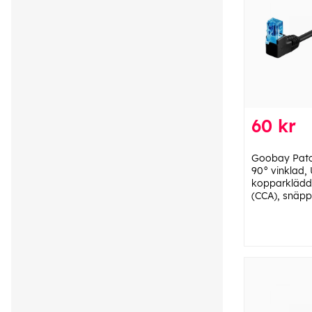
60 kr
Goobay Patc
90° vinklad,
kopparklädd
(CCA), snäpp