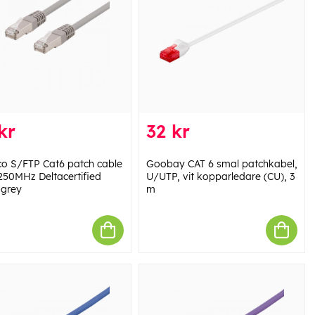
kr
32 kr
co S/FTP Cat6 patch cable
Goobay CAT 6 smal patchkabel,
250MHz Deltacertified
U/UTP, vit kopparledare (CU), 3
grey
m