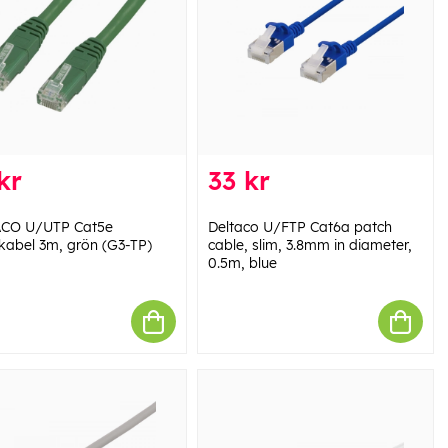
kr
33 kr
ACO U/UTP Cat5e
Deltaco U/FTP Cat6a patch
kabel 3m, grön (G3-TP)
cable, slim, 3.8mm in diameter,
0.5m, blue