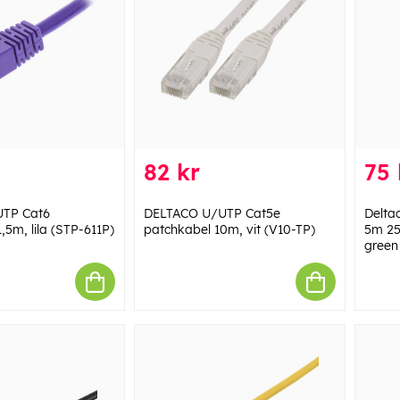
82 kr
75 
UTP Cat6
DELTACO U/UTP Cat5e
Delta
,5m, lila (STP-611P)
patchkabel 10m, vit (V10-TP)
5m 25
green