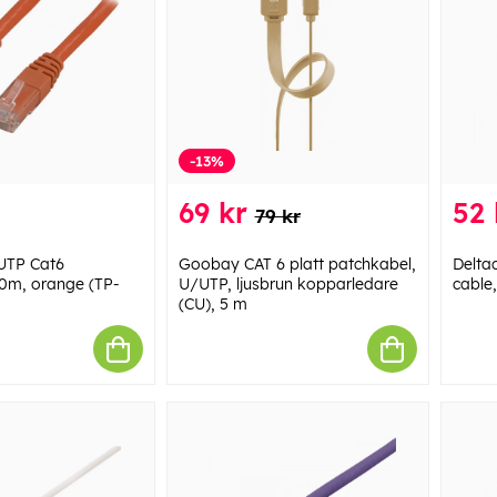
-13%
69 kr
52 
79 kr
UTP Cat6
Goobay CAT 6 platt patchkabel,
Delta
0m, orange (TP-
U/UTP, ljusbrun kopparledare
cable
(CU), 5 m