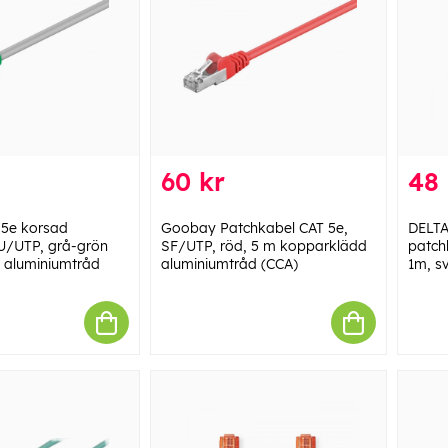
60 kr
48 
5e korsad
Goobay Patchkabel CAT 5e,
DELTA
U/UTP, grå-grön
SF/UTP, röd, 5 m kopparklädd
patch
 aluminiumtråd
aluminiumtråd (CCA)
1m, s