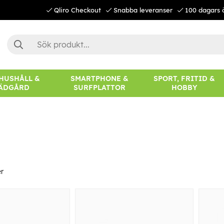
Qliro Checkout
Snabba leveranser
100 dagars 
 HUSHÅLL &
SMARTPHONE &
SPORT, FRITID &
ÄDGÅRD
SURFPLATTOR
HOBBY
r