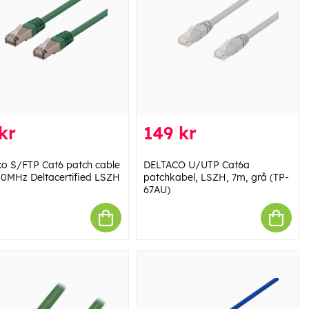
kr
149 kr
co S/FTP Cat6 patch cable
DELTACO U/UTP Cat6a
0MHz Deltacertified LSZH
patchkabel, LSZH, 7m, grå (TP-
67AU)