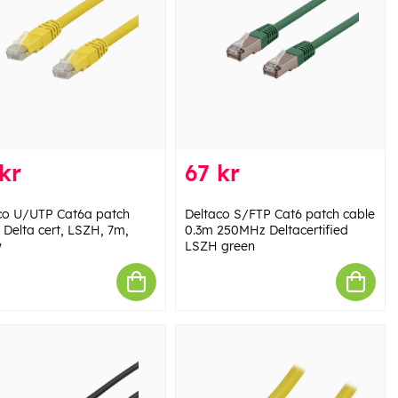
kr
67 kr
co U/UTP Cat6a patch
Deltaco S/FTP Cat6 patch cable
 Delta cert, LSZH, 7m,
0.3m 250MHz Deltacertified
w
LSZH green