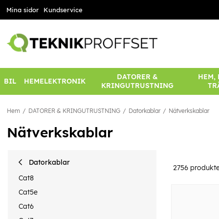
Mina sidor
Kundservice
DATORER &
HEM,
BIL
HEMELEKTRONIK
KRINGUTRUSTNING
TR
Hem
DATORER & KRINGUTRUSTNING
Datorkablar
Nätverkskablar
Nätverkskablar
Datorkablar
2756
produkte
Cat8
Cat5e
Cat6