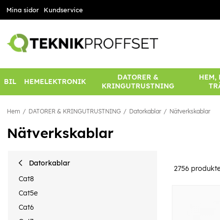
Mina sidor
Kundservice
DATORER &
HEM,
BIL
HEMELEKTRONIK
KRINGUTRUSTNING
TR
Hem
DATORER & KRINGUTRUSTNING
Datorkablar
Nätverkskablar
Nätverkskablar
Datorkablar
2756
produkte
Cat8
Cat5e
Cat6