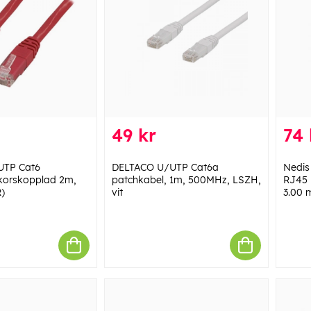
49 kr
74 
UTP Cat6
DELTACO U/UTP Cat6a
Nedis
 korskopplad 2m,
patchkabel, 1m, 500MHz, LSZH,
RJ45 
)
vit
3.00 m