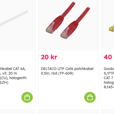
20 kr
40 
hkabel CAT 6A,
DELTACO UTP Cat6 patchkabel
Gooba
, vit, 20 m
0.5m, röd (TP-60R)
S/FTP
(CU), halogenfri
CAT 7
LSZH)
haloge
RJ45-