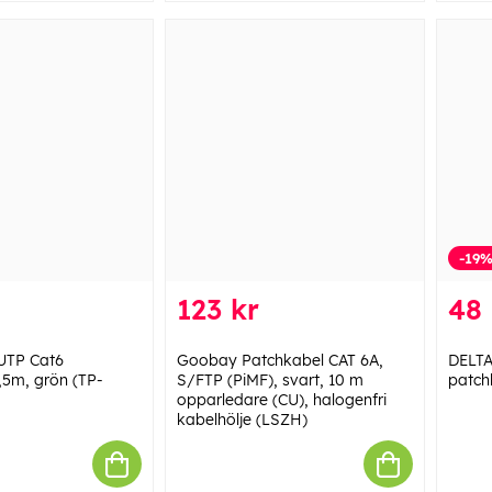
-19
123 kr
48 
UTP Cat6
Goobay Patchkabel CAT 6A,
DELT
,5m, grön (TP-
S/FTP (PiMF), svart, 10 m
patch
opparledare (CU), halogenfri
kabelhölje (LSZH)