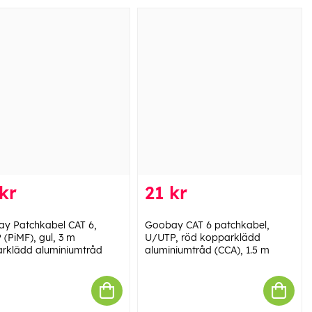
kr
21 kr
y Patchkabel CAT 6,
Goobay CAT 6 patchkabel,
 (PiMF), gul, 3 m
U/UTP, röd kopparklädd
rklädd aluminiumtråd
aluminiumtråd (CCA), 1.5 m