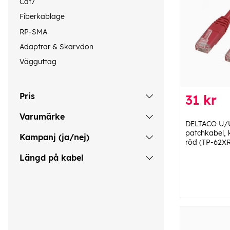
Cat7
Fiberkablage
RP-SMA
Adaptrar & Skarvdon
Vägguttag
Pris
31 kr
Varumärke
DELTACO U/
patchkabel,
Kampanj (ja/nej)
röd (TP-62XR
Längd på kabel