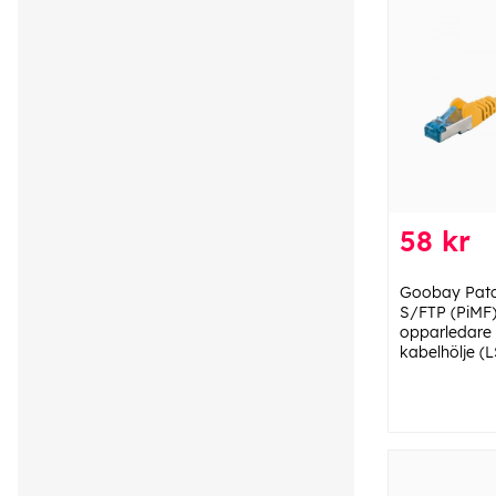
58 kr
Goobay Patc
S/FTP (PiMF)
opparledare 
kabelhölje (