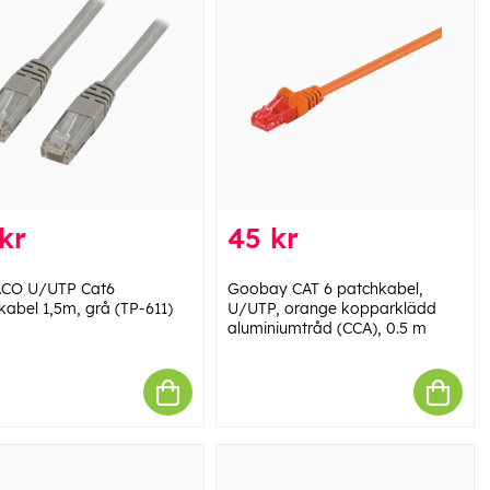
kr
45 kr
ACO U/UTP Cat6
Goobay CAT 6 patchkabel,
kabel 1,5m, grå (TP-611)
U/UTP, orange kopparklädd
aluminiumtråd (CCA), 0.5 m