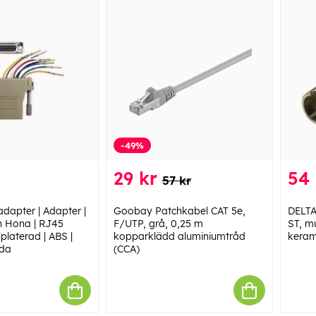
-49%
29 kr
54 
57 kr
adapter | Adapter |
Goobay Patchkabel CAT 5e,
DELTA
n Hona | RJ45
F/UTP, grå, 0,25 m
ST, m
platerad | ABS |
kopparklädd aluminiumtråd
keram
åda
(CCA)