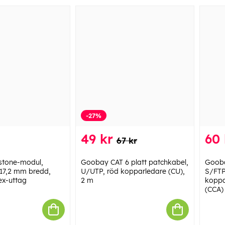
-27%
49 kr
60 
67 kr
tone-modul,
Goobay CAT 6 platt patchkabel,
Gooba
 17,2 mm bredd,
U/UTP, röd kopparledare (CU),
S/FTP
ex-uttag
2 m
koppa
(CCA)