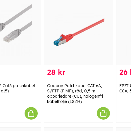
28 kr
26 
 Cat6 patchkabel
Goobay Patchkabel CAT 6A,
EPZI 
-615)
S/FTP (PiMF), röd, 0,5 m
CCA, 
opparledare (CU), halogenfri
kabelhölje (LSZH)