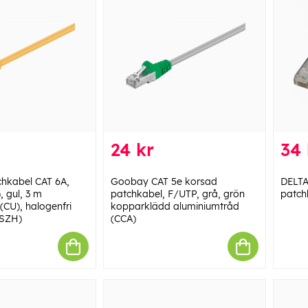
24 kr
34 
hkabel CAT 6A,
Goobay CAT 5e korsad
DELT
, gul, 3 m
patchkabel, F/UTP, grå, grön
patch
(CU), halogenfri
kopparklädd aluminiumtråd
LSZH)
(CCA)