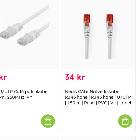
kr
34 kr
U/UTP Cat6 patchkabel,
Nedis CAT6 Nätverkskabel |
3m, 250MHz, vit
RJ45 hane | RJ45 hane | U/UTP
| 1.50 m | Rund | PVC | Vit | Label