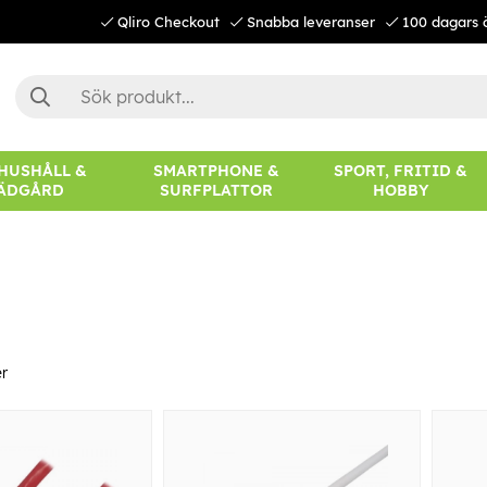
Qliro Checkout
Snabba leveranser
100 dagars 
 HUSHÅLL &
SMARTPHONE &
SPORT, FRITID &
ÄDGÅRD
SURFPLATTOR
HOBBY
r