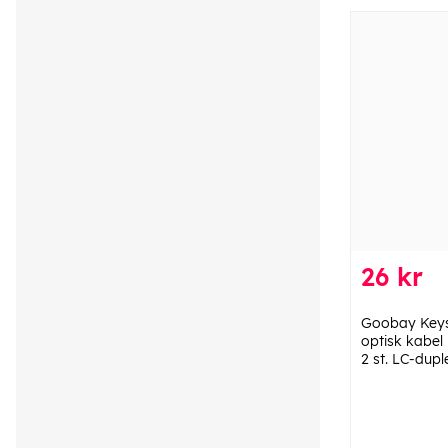
26 kr
Goobay Keys
optisk kabel
2 st. LC-dupl