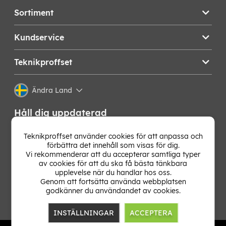
Sortiment
Kundservice
Teknikproffset
Ändra Land
Håll dig uppdaterad
Få de senaste nyheterna, hetaste erbjudandena och
Teknikproffset använder cookies för att anpassa och
bästa tipsen från oss direkt i din mejlkorg. Signa upp på
förbättra det innehåll som visas för dig.
vårt nyhetsbrev!
Vi rekommenderar att du accepterar samtliga typer
av cookies för att du ska få bästa tänkbara
upplevelse när du handlar hos oss.
OK
Genom att fortsätta använda webbplatsen
godkänner du användandet av cookies.
INSTÄLLNINGAR
ACCEPTERA