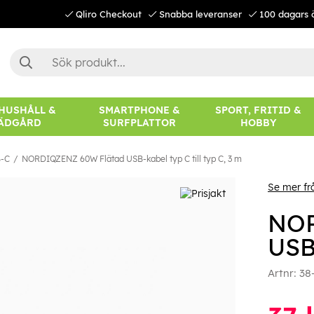
Qliro Checkout
Snabba leveranser
100 dagars 
 HUSHÅLL &
SMARTPHONE &
SPORT, FRITID &
ÄDGÅRD
SURFPLATTOR
HOBBY
-C
NORDIQZENZ 60W Flätad USB-kabel typ C till typ C, 3 m
Se mer f
NOR
USB-
Artnr:
38