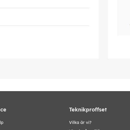
ice
Teknikproffset
lp
Vilka är vi?