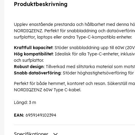
Produktbeskrivning
Upplev enastående prestanda och hållbarhet med denna högk
NORDIQZENZ. Perfekt för snabbladdning och dataöverföring
surfplattor, laptops eller andra Type-C-kompatibla enheter.
Kraftfull kapacitet
: Stöder snabbladdning upp till 60W (20V/
Hög kompatibilitet
: Idealisk för alla Type-C-enheter, inklu
och surfplattor.
Robust design
: Tillverkad med slitstarka material som mots
Snabb dataöverföring
: Stöder höghastighetsöverföring för 
Perfekt för både hemmet, kontoret och resan. Säkerställ ma
NORDIQZENZ 60W Type C-kabel.
Längd: 3 m
EAN:
6959149102394
Specifikationer