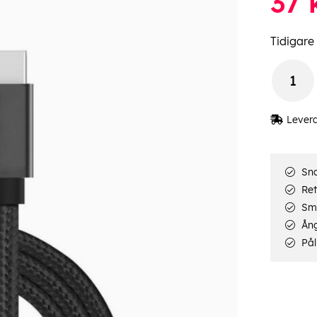
37
Tidigare 
Lever
Sna
Ret
Smi
Ång
Pål