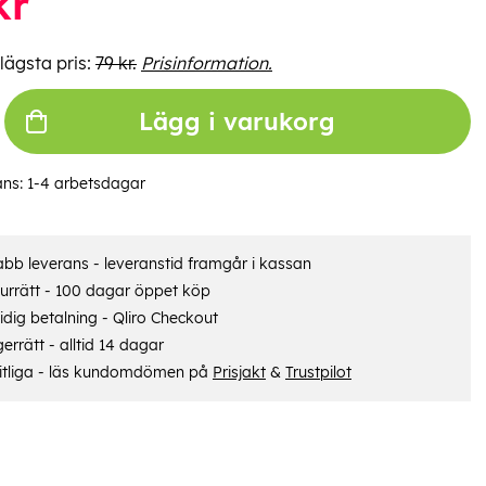
kr
lägsta pris:
79 kr.
Prisinformation.
Lägg i varukorg
ans:
1-4 arbetsdagar
bb leverans - leveranstid framgår i kassan
urrätt - 100 dagar öppet köp
dig betalning - Qliro Checkout
errätt - alltid 14 dagar
itliga - läs kundomdömen på
Prisjakt
&
Trustpilot