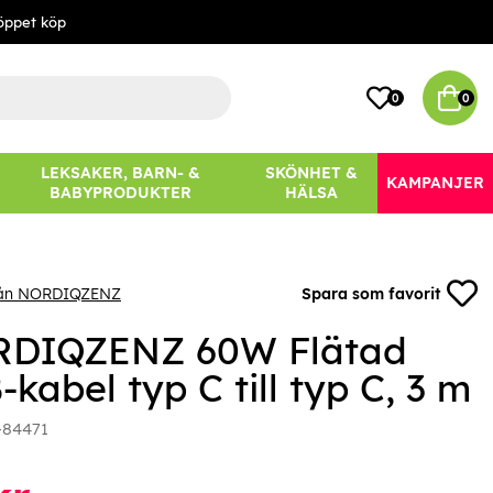
öppet köp
0
0
LEKSAKER, BARN- &
SKÖNHET &
KAMPANJER
BABYPRODUKTER
HÄLSA
rån NORDIQZENZ
Spara som favorit
DIQZENZ 60W Flätad
kabel typ C till typ C, 3 m
-84471