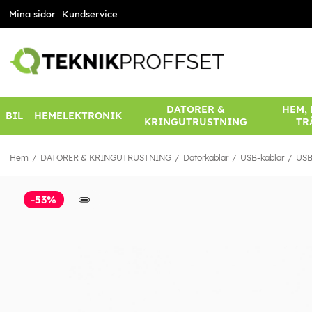
Mina sidor
Kundservice
DATORER &
HEM,
BIL
HEMELEKTRONIK
KRINGUTRUSTNING
TR
Hem
DATORER & KRINGUTRUSTNING
Datorkablar
USB-kablar
USB
-53%