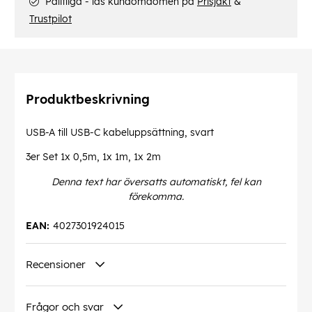
Pålitliga - läs kundomdömen på
Prisjakt
&
Trustpilot
Produktbeskrivning
USB-A till USB-C kabeluppsättning, svart
3er Set 1x 0,5m, 1x 1m, 1x 2m
Denna text har översatts automatiskt, fel kan
förekomma.
EAN:
4027301924015
Recensioner
Frågor och svar