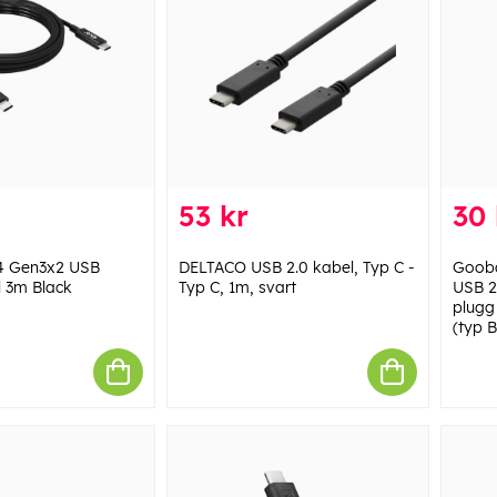
53 kr
30 
4 Gen3x2 USB
DELTACO USB 2.0 kabel, Typ C -
Gooba
 3m Black
Typ C, 1m, svart
USB 2
plugg
(typ B