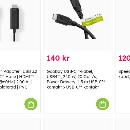
140 kr
120
 Adapter | USB 3.2
Goobay USB-C™-kabel,
Speed
-C™ Hane | HDMI™
USB4™, 240 W, 20 Gbit/s,
kabel,
@60Hz | 2.00 m |
Power Delivery, 1,5 m USB-C™-
platerad | PVC |
kontakt > USB-C™-kontakt