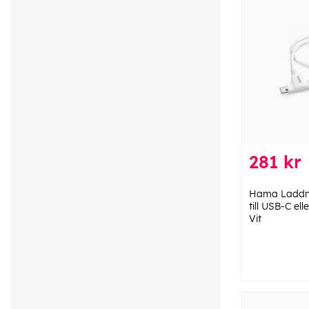
281 kr
Hama Laddn
till USB-C ell
Vit