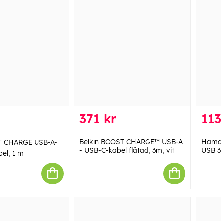
371 kr
113
Belkin BOOST CHARGE™ USB-A
Hama 
T CHARGE USB-A-
- USB-C-kabel flätad, 3m, vit
USB 3
bel, 1 m