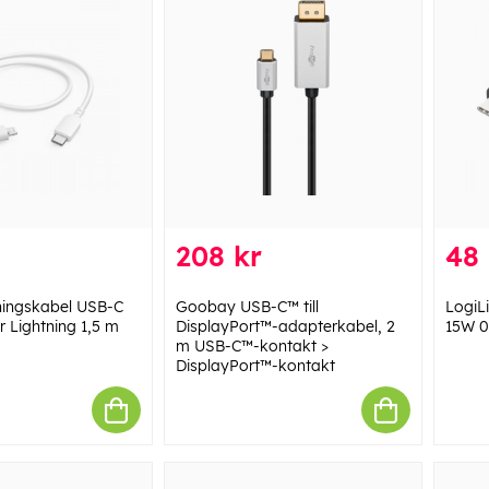
208 kr
48 
ingskabel USB-C
Goobay USB-C™ till
LogiL
er Lightning 1,5 m
DisplayPort™-adapterkabel, 2
15W 0
m USB-C™-kontakt >
DisplayPort™-kontakt