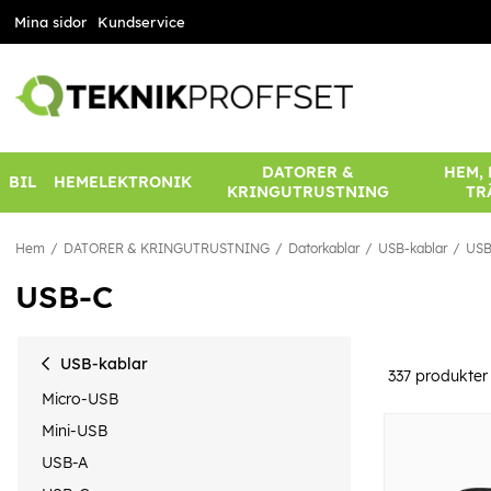
Mina sidor
Kundservice
DATORER &
HEM,
BIL
HEMELEKTRONIK
KRINGUTRUSTNING
TR
Hem
DATORER & KRINGUTRUSTNING
Datorkablar
USB-kablar
USB
USB-C
USB-kablar
337
produkter
Micro-USB
Mini-USB
USB-A