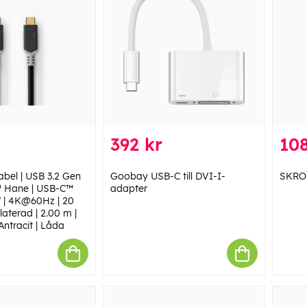
392 kr
108
bel | USB 3.2 Gen
Goobay USB-C till DVI-I-
SKROS
™ Hane | USB-C™
adapter
 | 4K@60Hz | 20
aterad | 2.00 m |
Antracit | Låda