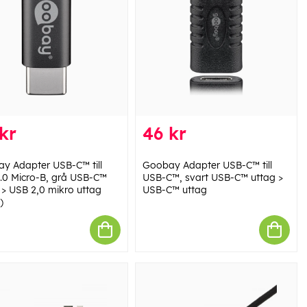
kr
46 kr
y Adapter USB-C™ till
Goobay Adapter USB-C™ till
.0 Micro-B, grå USB-C™
USB-C™, svart USB-C™ uttag >
 > USB 2,0 mikro uttag
USB-C™ uttag
)