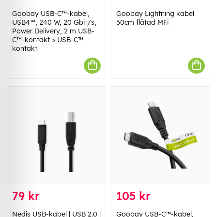
Goobay USB-C™-kabel,
Goobay Lightning kabel
USB4™, 240 W, 20 Gbit/s,
50cm flätad MFi
Power Delivery, 2 m USB-
C™-kontakt > USB-C™-
kontakt
79 kr
105 kr
Nedis USB-kabel | USB 2.0 |
Goobay USB-C™-kabel,