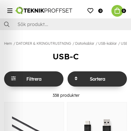
0
0
Hem
DATORER & KRINGUTRUSTNING
Datorkablar
USB-kablar
USB-
USB-C
Filtrera
Sortera
338
produkter