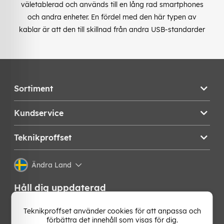
väletablerad och används till en lång rad smartphones
och andra enheter. En fördel med den här typen av
kablar är att den till skillnad från andra USB-standarder
Sortiment
Kundservice
Teknikproffset
Ändra Land
Håll dig uppdaterad
Få de senaste nyheterna, hetaste erbjudandena och
Teknikproffset använder cookies för att anpassa och
bästa tipsen från oss direkt i din mejlkorg. Signa upp på
förbättra det innehåll som visas för dig.