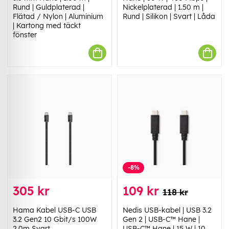
Rund | Guldplaterad |
Nickelplaterad | 1.50 m |
Flätad / Nylon | Aluminium
Rund | Silikon | Svart | Låda
| Kartong med täckt
fönster
-8%
305 kr
109 kr
118 kr
Hama Kabel USB-C USB
Nedis USB-kabel | USB 3.2
3.2 Gen2 10 Gbit/s 100W
Gen 2 | USB-C™ Hane |
2.0m Svart
USB-C™ Hane | 15 W | 10