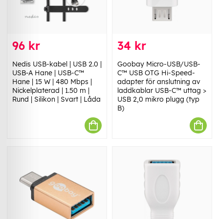
96 kr
34 kr
Nedis USB-kabel | USB 2.0 |
Goobay Micro-USB/USB-
USB-A Hane | USB-C™
C™ USB OTG Hi-Speed-
Hane | 15 W | 480 Mbps |
adapter för anslutning av
Nickelplaterad | 1.50 m |
laddkablar USB-C™ uttag >
Rund | Silikon | Svart | Låda
USB 2,0 mikro plugg (typ
B)