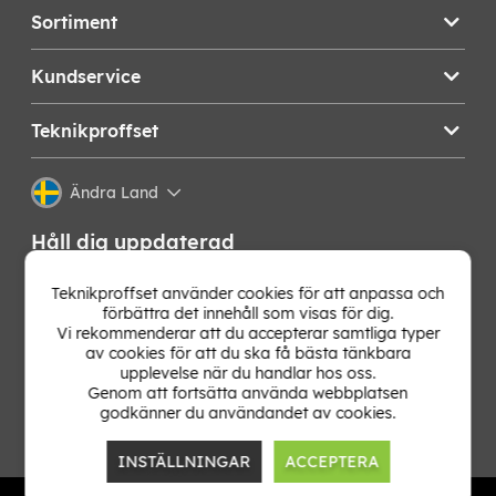
Sortiment
Kundservice
Teknikproffset
Ändra Land
Håll dig uppdaterad
Få de senaste nyheterna, hetaste erbjudandena och
Teknikproffset använder cookies för att anpassa och
bästa tipsen från oss direkt i din mejlkorg. Signa upp på
förbättra det innehåll som visas för dig.
vårt nyhetsbrev!
Vi rekommenderar att du accepterar samtliga typer
av cookies för att du ska få bästa tänkbara
upplevelse när du handlar hos oss.
OK
Genom att fortsätta använda webbplatsen
godkänner du användandet av cookies.
INSTÄLLNINGAR
ACCEPTERA
TP E-commerce Nordic AB
Org.nr: 559386-1841