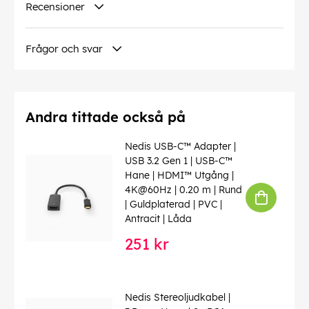
Recensioner
Frågor och svar
Andra tittade också på
Nedis USB-C™ Adapter |
USB 3.2 Gen 1 | USB-C™
Hane | HDMI™ Utgång |
4K@60Hz | 0.20 m | Rund
| Guldplaterad | PVC |
Antracit | Låda
251 kr
Nedis Stereoljudkabel |