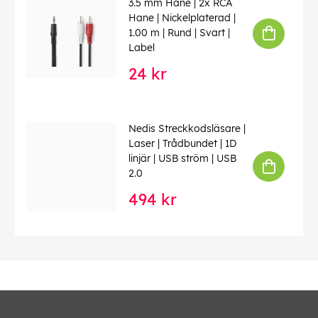
3.5 mm Hane | 2x RCA
Hane | Nickelplaterad |
1.00 m | Rund | Svart |
Label
24 kr
Nedis Streckkodsläsare |
Laser | Trådbundet | 1D
linjär | USB ström | USB
2.0
494 kr