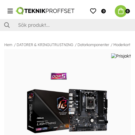
0
0
Hem
DATORER & KRINGUTRUSTNING
Datorkomponenter
Moderkort