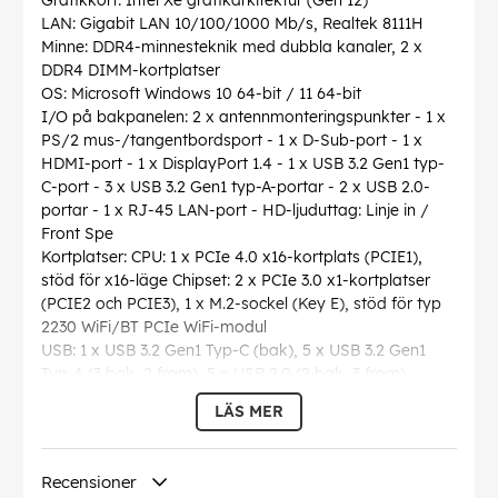
Grafikkort: Intel Xe grafikarkitektur (Gen 12)
LAN: Gigabit LAN 10/100/1000 Mb/s, Realtek 8111H
Minne: DDR4-minnesteknik med dubbla kanaler, 2 x
DDR4 DIMM-kortplatser
OS: Microsoft Windows 10 64-bit / 11 64-bit
I/O på bakpanelen: 2 x antennmonteringspunkter - 1 x
PS/2 mus-/tangentbordsport - 1 x D-Sub-port - 1 x
HDMI-port - 1 x DisplayPort 1.4 - 1 x USB 3.2 Gen1 typ-
C-port - 3 x USB 3.2 Gen1 typ-A-portar - 2 x USB 2.0-
portar - 1 x RJ-45 LAN-port - HD-ljuduttag: Linje in /
Front Spe
Kortplatser: CPU: 1 x PCIe 4.0 x16-kortplats (PCIE1),
stöd för x16-läge Chipset: 2 x PCIe 3.0 x1-kortplatser
(PCIE2 och PCIE3), 1 x M.2-sockel (Key E), stöd för typ
2230 WiFi/BT PCIe WiFi-modul
USB: 1 x USB 3.2 Gen1 Typ-C (bak), 5 x USB 3.2 Gen1
Typ-A (3 bak, 2 fram), 5 x USB 2.0 (2 bak, 3 fram)
LÄS MER
EAN:
4710483942020
Recensioner