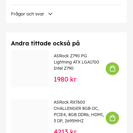
Frågor och svar
Andra tittade också på
ASRock Z790 PG
Lightning ATX LGA1700
Intel Z790
1980 kr
ASRock RX7600
CHALLENGER 8GB OC,
PCIE4, 8GB DDR6, HDMI,
3 DP, 2695MHZ
4213 kr