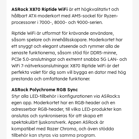
ASRock X870 Riptide WiFi
är ett högkvalitativt och
hållbart ATX-moderkort med AM5-sockel för Ryzen-
processorer i 7000-, 8000- och 9000-serien.
Riptide WiFi är utformat för krävande användare,
såsom spelare och innehållsskapare. Moderkortet har
ett snyggt och elegant utseende och rymmer alla de
senaste funktionerna, såsom stöd för DDR5-minne,
PCIe 5.0-anslutningar och extremt snabba 5G LAN- och
WiFi 7-nätverksanslutningar. X870 Riptide WiFi är det
perfekta valet för dig som vill bygga en dator med hög
prestanda och omfattande funktioner.
ASRock Polychrome RGB Sync
Styr alla LED-tillbehör i konfigurationen via ASRock:s
egen app. Moderkortet har en RGB-header och en
adresserbar RGB-header, till vilka LED-produkter kan
anslutas och synkroniseras för att skapa ett
spektakulärt ljuskonstverk. Appen ASRock är
kompatibel med Razer Chroma, och även stödda
tillbehör kan styras via samma program.