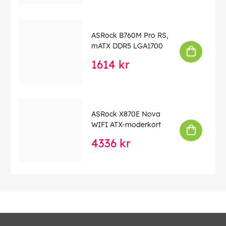
Maximal minneskapacitet (GB): 256
Nätverksanslutningar: Killer E3100G 2,5 Gigabit LAN,
Wi-Fi 7 (802.11be 2x2), Bluetooth 5.4
ASRock B760M Pro RS,
Ljudkort: 7.1 CH HD Audio Content Protection (Realtek
mATX DDR5 LGA1700
ALC4082 Audio Codec), Nahimic Audio
1614 kr
Expansionsplatser
CPU
1 x PCIe 5.0 x16-kortplats (PCIE1), stöder x16-läge
1 x PCIe 4.0 x16-kortplats (PCIE2), stöder x4-läge
ASRock X870E Nova
Chipset
WIFI ATX-moderkort
1 x vertikal M.2-sockel (Key E), stöder typ 2230 WiFi/BT
PCIe WiFi-modul
4336 kr
Hårddiskanslutningar
4 x SATA 6 Gb/s-portar
CPU
1 x Blazing M.2-uttag (M2_1, Key M), stöder typ 2280
PCIe Gen5x4 (128 Gb/s)-läge
Chipset
1 x Hyper M.2-uttag (M2_2, Key M), stöder typ