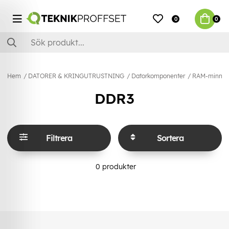
0
0
Hem
DATORER & KRINGUTRUSTNING
Datorkomponenter
RAM-minne
DDR3
Filtrera
Sortera
0
produkter