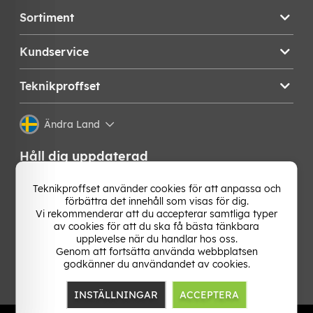
Sortiment
Kundservice
Teknikproffset
Ändra Land
Håll dig uppdaterad
Få de senaste nyheterna, hetaste erbjudandena och
Teknikproffset använder cookies för att anpassa och
bästa tipsen från oss direkt i din mejlkorg. Signa upp på
förbättra det innehåll som visas för dig.
vårt nyhetsbrev!
Vi rekommenderar att du accepterar samtliga typer
av cookies för att du ska få bästa tänkbara
upplevelse när du handlar hos oss.
OK
Genom att fortsätta använda webbplatsen
godkänner du användandet av cookies.
INSTÄLLNINGAR
ACCEPTERA