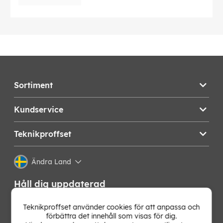
Sortiment
Kundservice
Teknikproffset
Ändra Land
Håll dig uppdaterad
Få de senaste nyheterna, hetaste erbjudandena och
Teknikproffset använder cookies för att anpassa och
bästa tipsen från oss direkt i din mejlkorg. Signa upp på
förbättra det innehåll som visas för dig.