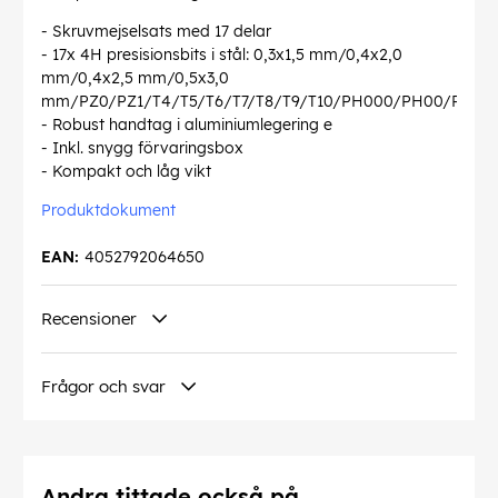
- Skruvmejselsats med 17 delar
- 17x 4H presisionsbits i stål: 0,3x1,5 mm/0,4x2,0
mm/0,4x2,5 mm/0,5x3,0
mm/PZ0/PZ1/T4/T5/T6/T7/T8/T9/T10/PH000/PH00/PH0/
- Robust handtag i aluminiumlegering e
- Inkl. snygg förvaringsbox
- Kompakt och låg vikt
Produktdokument
EAN:
4052792064650
Recensioner
Frågor och svar
Andra tittade också på