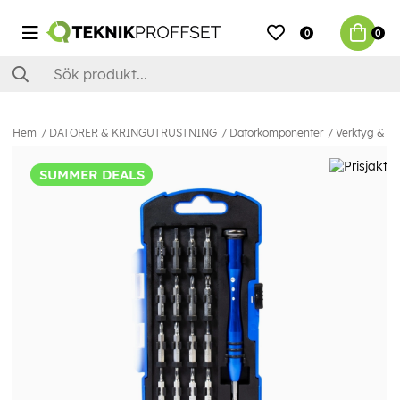
0
0
Hem
DATORER & KRINGUTRUSTNING
Datorkomponenter
Verktyg & M
SUMMER DEALS