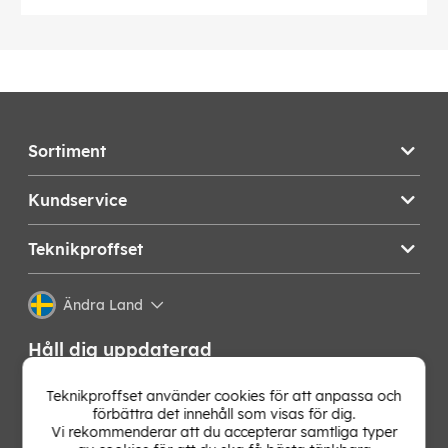
Sortiment
Kundservice
Teknikproffset
Ändra Land
Håll dig uppdaterad
Få de senaste nyheterna, hetaste erbjudandena och
Teknikproffset använder cookies för att anpassa och
bästa tipsen från oss direkt i din mejlkorg. Signa upp på
förbättra det innehåll som visas för dig.
vårt nyhetsbrev!
Vi rekommenderar att du accepterar samtliga typer