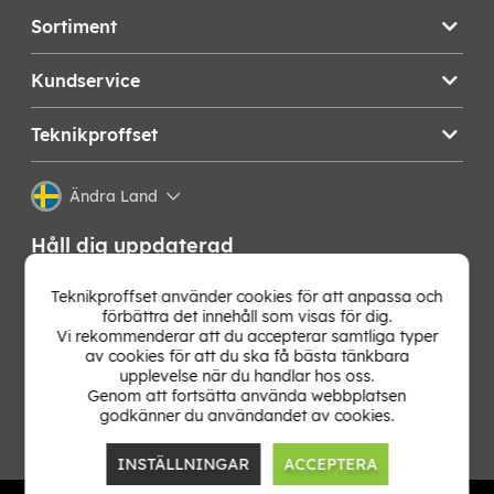
Sortiment
Kundservice
Teknikproffset
Ändra Land
Håll dig uppdaterad
Få de senaste nyheterna, hetaste erbjudandena och
Teknikproffset använder cookies för att anpassa och
bästa tipsen från oss direkt i din mejlkorg. Signa upp på
förbättra det innehåll som visas för dig.
vårt nyhetsbrev!
Vi rekommenderar att du accepterar samtliga typer
av cookies för att du ska få bästa tänkbara
upplevelse när du handlar hos oss.
OK
Genom att fortsätta använda webbplatsen
godkänner du användandet av cookies.
INSTÄLLNINGAR
ACCEPTERA