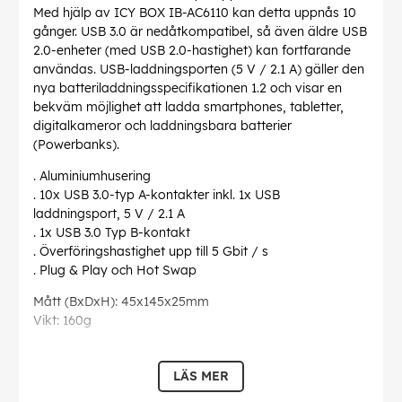
Med hjälp av ICY BOX IB-AC6110 kan detta uppnås 10
gånger. USB 3.0 är nedåtkompatibel, så även äldre USB
2.0-enheter (med USB 2.0-hastighet) kan fortfarande
användas. USB-laddningsporten (5 V / 2.1 A) gäller den
nya batteriladdningsspecifikationen 1.2 och visar en
bekväm möjlighet att ladda smartphones, tabletter,
digitalkameror och laddningsbara batterier
(Powerbanks).
. Aluminiumhusering
. 10x USB 3.0-typ A-kontakter inkl. 1x USB
laddningsport, 5 V / 2.1 A
. 1x USB 3.0 Typ B-kontakt
. Överföringshastighet upp till 5 Gbit / s
. Plug & Play och Hot Swap
Mått (BxDxH): 45x145x25mm
Vikt: 160g
EAN:
4250078160441
LÄS MER