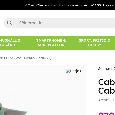
Qliro Checkout
Snabba leveranser
100 dagars 
 HUSHÅLL &
SMARTPHONE &
SPORT, FRITID &
ÄDGÅRD
SURFPLATTOR
HOBBY
able Guys Grogu Barnet - Cable Guy
Se mer fr
Cab
Cab
Artnr:
D3