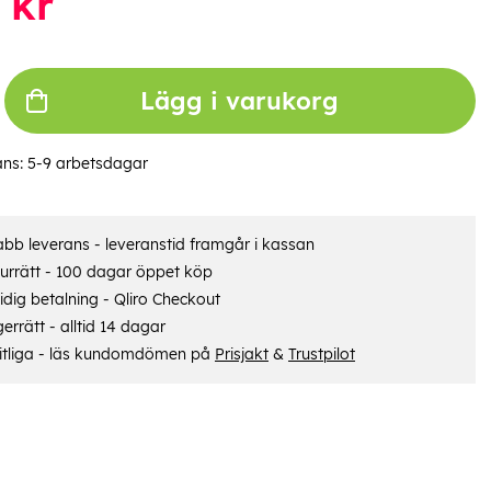
kr
Lägg i varukorg
ans:
5-9 arbetsdagar
bb leverans - leveranstid framgår i kassan
urrätt - 100 dagar öppet köp
dig betalning - Qliro Checkout
errätt - alltid 14 dagar
itliga - läs kundomdömen på
Prisjakt
&
Trustpilot