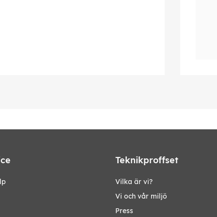
ice
Teknikproffset
lp
Vilka är vi?
Vi och vår miljö
Press