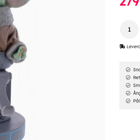
279
Lever
Sna
Ret
Smi
Ång
Pål