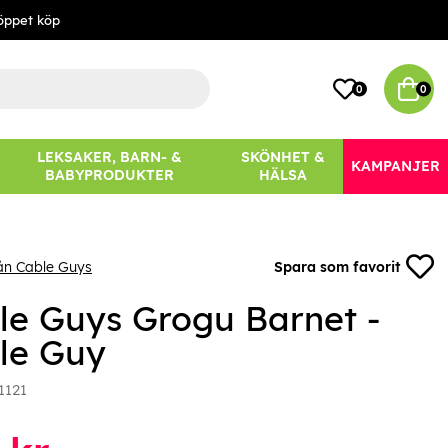
öppet köp
0
0
LEKSAKER, BARN- &
SKÖNHET &
KAMPANJER
BABYPRODUKTER
HÄLSA
ån Cable Guys
Spara som favorit
le Guys Grogu Barnet -
le Guy
1121