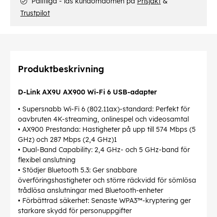
Pålitliga - läs kundomdömen på
Prisjakt
&
Trustpilot
Produktbeskrivning
D-Link AX9U AX900 Wi-Fi 6 USB-adapter
• Supersnabb Wi-Fi 6 (802.11ax)-standard: Perfekt för
oavbruten 4K-streaming, onlinespel och videosamtal
• AX900 Prestanda: Hastigheter på upp till 574 Mbps (5
GHz) och 287 Mbps (2,4 GHz)1
• Dual-Band Capability: 2,4 GHz- och 5 GHz-band för
flexibel anslutning
• Stödjer Bluetooth 5.3: Ger snabbare
överföringshastigheter och större räckvidd för sömlösa
trådlösa anslutningar med Bluetooth-enheter
• Förbättrad säkerhet: Senaste WPA3™-kryptering ger
starkare skydd för personuppgifter