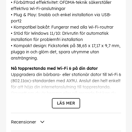
• Förbättrad effektivitet: OFDMA-teknik säkerställer
effektiva Wi-Fi-anslutningar
• Plug & Play: Snabb och enkel installation via USB-
port2
• Kompatibel bakåt: Fungerar med alla Wi-Fi-routrar
• Stöd för Windows 11/10: Drivrutin för automatisk
installation för problemfri installation
• Kompakt design: Fickstorlek på 38,65 x 17,17 x 9,7 mm,
plugga in och glöm det, spara utrymme utan
ansträngning.
Nå topprestanda med Wi-Fi 6 på din dator
Uppgradera din bärbara- eller stationär dator till Wi-Fi 6
(802.11ax)-standarden med AX9U. Anslut den helt enkelt
för att höja din internetanslutning till topprestanda.
Oavsett om du är hemma eller på resande fot kan du
njuta av snabbare hastigheter, oöverträffad effektivitet
LÄS MER
och tillförlitlighet som aldrig förr.
Upplev nästa nivå av hastighet med AX900
Recensioner
Njut av hastigheter på upp till 574 Mbps (5 GHz) och
287 Mbps (2,4 GHz).1 Säg adjö till buffring och