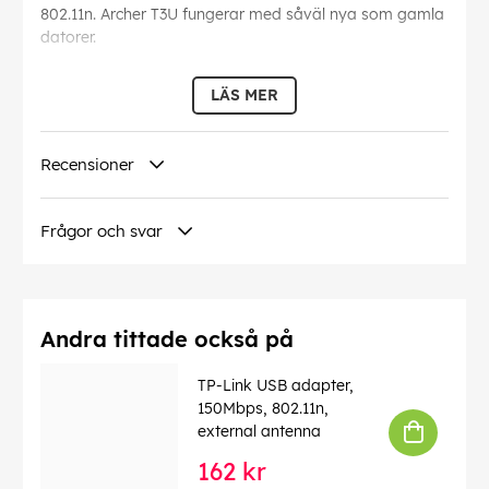
802.11n. Archer T3U fungerar med såväl nya som gamla
datorer.
Integrerad MU-MIMO-teknik gör att tillgänglig
LÄS MER
bandbredd fördelas effektivt när flera MU-MIMO-
kompatibla enheter är anslutna till nätverket.
Recensioner
EAN:
6935364083830
Frågor och svar
Andra tittade också på
TP-Link USB adapter,
150Mbps, 802.11n,
external antenna
162 kr