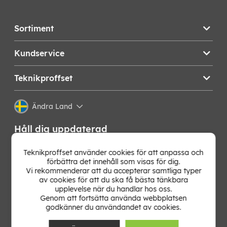
Sortiment
Kundservice
Teknikproffset
Ändra Land
Håll dig uppdaterad
Få de senaste nyheterna, hetaste erbjudandena och
Teknikproffset använder cookies för att anpassa och
bästa tipsen från oss direkt i din mejlkorg. Signa upp på
förbättra det innehåll som visas för dig.
vårt nyhetsbrev!
Vi rekommenderar att du accepterar samtliga typer
av cookies för att du ska få bästa tänkbara
upplevelse när du handlar hos oss.
OK
Genom att fortsätta använda webbplatsen
godkänner du användandet av cookies.