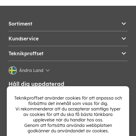
Sortiment
Kundservice
Teknikproffset
Ändra Land
Håll dig uppdaterad
Få de senaste nyheterna, hetaste erbjudandena och
Teknikproffset använder cookies för att anpassa och
bästa tipsen från oss direkt i din mejlkorg. Signa upp på
förbättra det innehåll som visas för dig.
vårt nyhetsbrev!
Vi rekommenderar att du accepterar samtliga typer
av cookies för att du ska få bästa tänkbara
upplevelse när du handlar hos oss.
OK
Genom att fortsätta använda webbplatsen
godkänner du användandet av cookies.