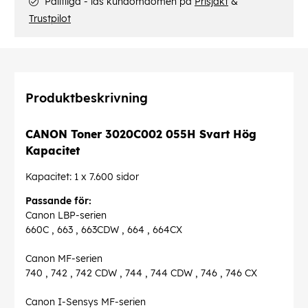
Pålitliga - läs kundomdömen på
Prisjakt
&
Trustpilot
Produktbeskrivning
CANON Toner 3020C002 055H Svart Hög
Kapacitet
Kapacitet: 1 x 7.600 sidor
Passande för:
Canon LBP-serien
660C , 663 , 663CDW , 664 , 664CX
Canon MF-serien
740 , 742 , 742 CDW , 744 , 744 CDW , 746 , 746 CX
Canon I-Sensys MF-serien