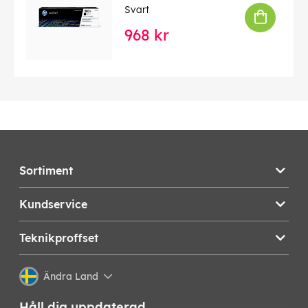
Svart
968 kr
Sortiment
Kundservice
Teknikproffset
Ändra Land
Håll dig uppdaterad