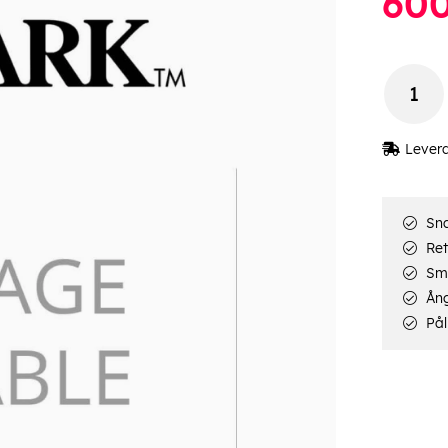
60
Lever
Sna
Ret
Smi
Ång
Pål