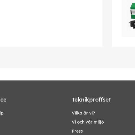
ice
Teknikproffset
lp
Vilka är vi?
Vi och vår miljö
Press