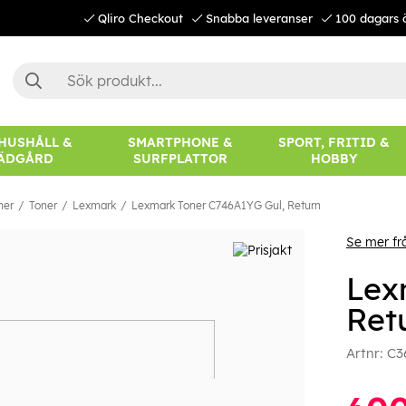
Qliro Checkout
Snabba leveranser
100 dagars 
 HUSHÅLL &
SMARTPHONE &
SPORT, FRITID &
ÄDGÅRD
SURFPLATTOR
HOBBY
ner
Toner
Lexmark
Lexmark Toner C746A1YG Gul, Return
Se mer f
Lex
Ret
Artnr:
C3