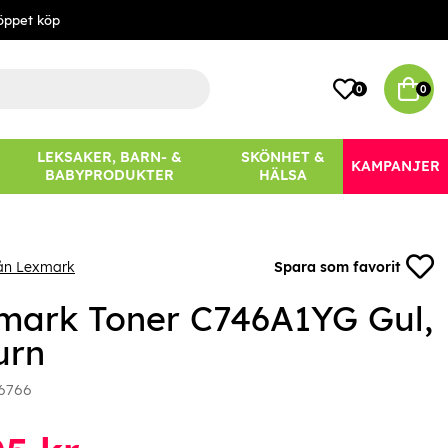
öppet köp
0
0
LEKSAKER, BARN- &
SKÖNHET &
KAMPANJER
BABYPRODUKTER
HÄLSA
rån Lexmark
Spara som favorit
mark Toner C746A1YG Gul,
urn
6766