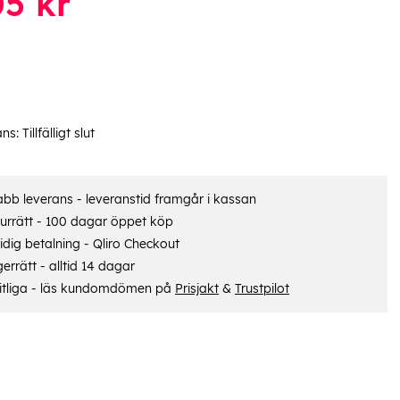
05
kr
ans:
Tillfälligt slut
bb leverans - leveranstid framgår i kassan
urrätt - 100 dagar öppet köp
dig betalning - Qliro Checkout
errätt - alltid 14 dagar
itliga - läs kundomdömen på
Prisjakt
&
Trustpilot