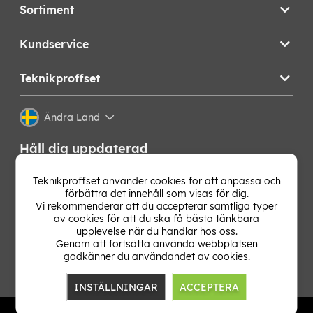
Sortiment
Kundservice
Teknikproffset
Ändra Land
Håll dig uppdaterad
Få de senaste nyheterna, hetaste erbjudandena och
Teknikproffset använder cookies för att anpassa och
bästa tipsen från oss direkt i din mejlkorg. Signa upp på
förbättra det innehåll som visas för dig.
vårt nyhetsbrev!
Vi rekommenderar att du accepterar samtliga typer
av cookies för att du ska få bästa tänkbara
upplevelse när du handlar hos oss.
OK
Genom att fortsätta använda webbplatsen
godkänner du användandet av cookies.
INSTÄLLNINGAR
ACCEPTERA
TP E-commerce Nordic AB
Org.nr: 559386-1841