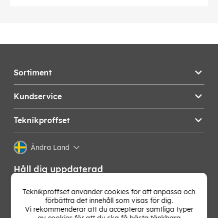
Sortiment
Kundservice
Teknikproffset
Ändra Land
Håll dig uppdaterad
Få de senaste nyheterna, hetaste erbjudandena och
Teknikproffset använder cookies för att anpassa och
bästa tipsen från oss direkt i din mejlkorg. Signa upp på
förbättra det innehåll som visas för dig.
vårt nyhetsbrev!
Vi rekommenderar att du accepterar samtliga typer