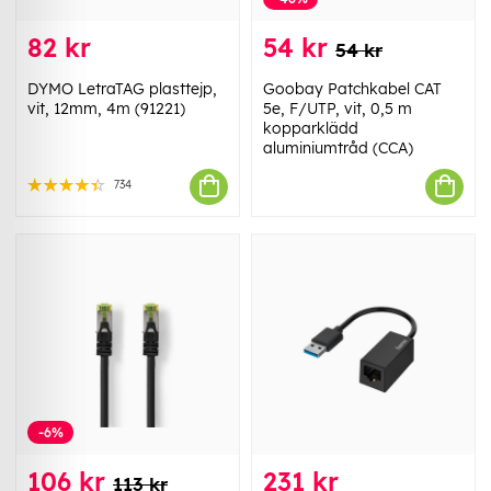
82 kr
54 kr
54 kr
DYMO LetraTAG plasttejp,
Goobay Patchkabel CAT
vit, 12mm, 4m (91221)
5e, F/UTP, vit, 0,5 m
kopparklädd
aluminiumtråd (CCA)
734
-6%
106 kr
231 kr
113 kr