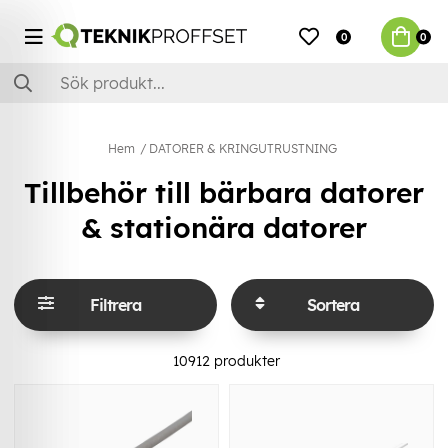
0
0
Hem
DATORER & KRINGUTRUSTNING
Tillbehör till bärbara datorer
& stationära datorer
Filtrera
Sortera
10912
produkter