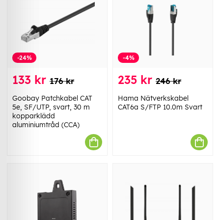
-24%
-4%
133 kr
235 kr
176 kr
246 kr
Goobay Patchkabel CAT
Hama Nätverkskabel
5e, SF/UTP, svart, 30 m
CAT6a S/FTP 10.0m Svart
kopparklädd
aluminiumtråd (CCA)