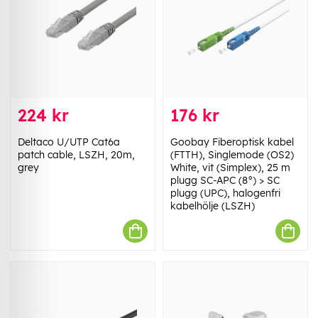
224 kr
176 kr
Deltaco U/UTP Cat6a
Goobay Fiberoptisk kabel
patch cable, LSZH, 20m,
(FTTH), Singlemode (OS2)
grey
White, vit (Simplex), 25 m
plugg SC-APC (8°) > SC
plugg (UPC), halogenfri
kabelhölje (LSZH)