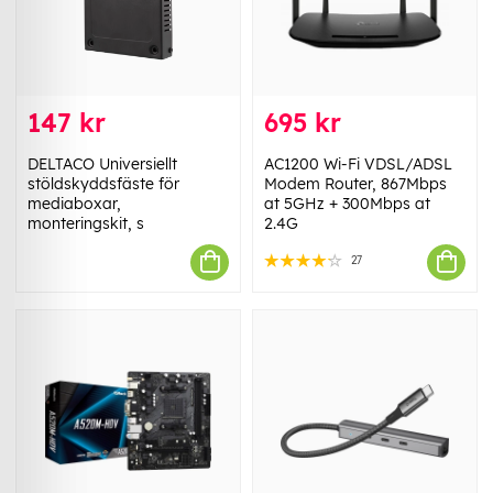
147 kr
695 kr
DELTACO Universiellt
AC1200 Wi-Fi VDSL/ADSL
stöldskyddsfäste för
Modem Router, 867Mbps
mediaboxar,
at 5GHz + 300Mbps at
monteringskit, s
2.4G
27