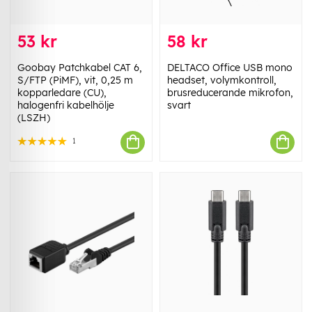
53 kr
58 kr
Goobay Patchkabel CAT 6,
DELTACO Office USB mono
S/FTP (PiMF), vit, 0,25 m
headset, volymkontroll,
kopparledare (CU),
brusreducerande mikrofon,
halogenfri kabelhölje
svart
(LSZH)
1