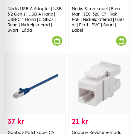
Nedis USB-A Adapter | USB
Nedis Strömkabel | Euro
3.2 Gen 1 | USB-A Hane |
Man | IEC-320-C7 | Rak |
USB-C™ Hona | 5 Gbps |
Rak | Nickelplaterad | 0.50
Rund | Nickelplaterad |
m | Platt | PVC | Svart |
Svart | Låda
Label
37 kr
21 kr
Goobay Patchkabel CAT
Goobay Keystone-modul