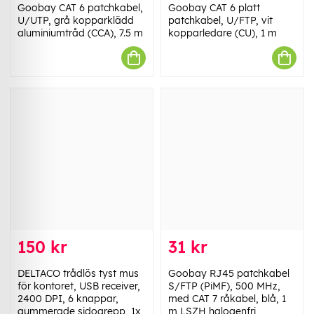
Goobay CAT 6 patchkabel,
Goobay CAT 6 platt
U/UTP, grå kopparklädd
patchkabel, U/FTP, vit
aluminiumtråd (CCA), 7.5 m
kopparledare (CU), 1 m
150 kr
31 kr
DELTACO trådlös tyst mus
Goobay RJ45 patchkabel
för kontoret, USB receiver,
S/FTP (PiMF), 500 MHz,
2400 DPI, 6 knappar,
med CAT 7 råkabel, blå, 1
gummerade sidogrepp, 1x
m LSZH halogenfri