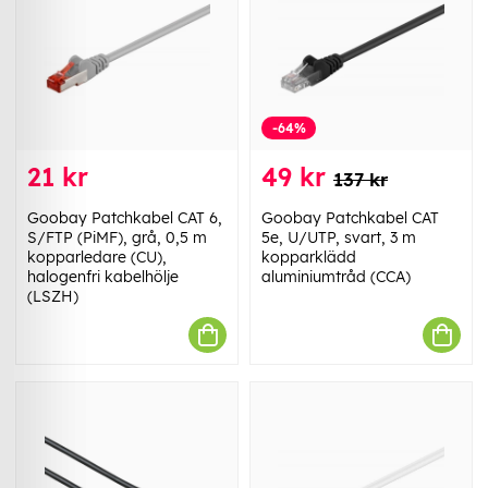
-64%
21 kr
49 kr
137 kr
Goobay Patchkabel CAT 6,
Goobay Patchkabel CAT
S/FTP (PiMF), grå, 0,5 m
5e, U/UTP, svart, 3 m
kopparledare (CU),
kopparklädd
halogenfri kabelhölje
aluminiumtråd (CCA)
(LSZH)