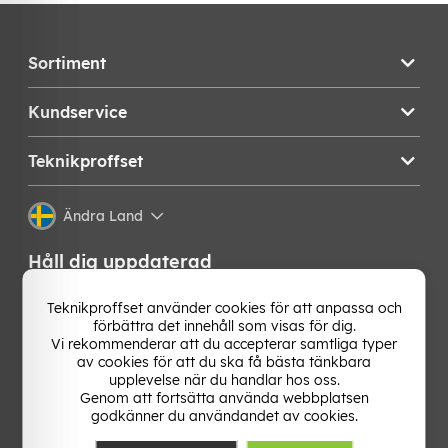
Sortiment
Kundservice
Teknikproffset
Ändra Land
Håll dig uppdaterad
Få de senaste nyheterna, hetaste erbjudandena och
Teknikproffset använder cookies för att anpassa och
bästa tipsen från oss direkt i din mejlkorg. Signa upp på
förbättra det innehåll som visas för dig.
vårt nyhetsbrev!
Vi rekommenderar att du accepterar samtliga typer
av cookies för att du ska få bästa tänkbara
upplevelse när du handlar hos oss.
OK
Genom att fortsätta använda webbplatsen
godkänner du användandet av cookies.