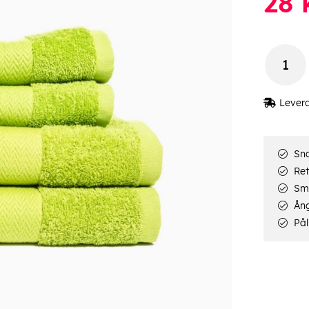
28
Lever
Sna
Ret
Smi
Ång
Pål