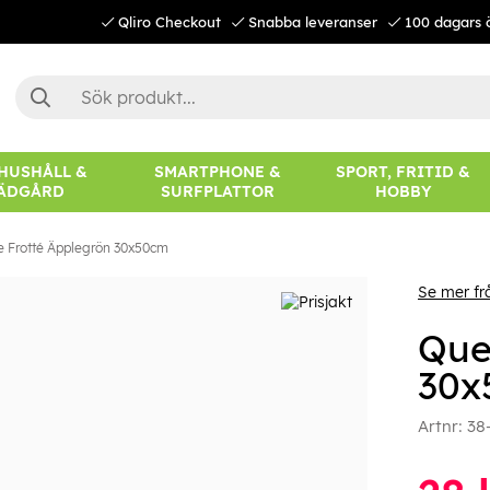
Qliro Checkout
Snabba leveranser
100 dagars 
 HUSHÅLL &
SMARTPHONE &
SPORT, FRITID &
ÄDGÅRD
SURFPLATTOR
HOBBY
 Frotté Äpplegrön 30x50cm
Se mer f
Que
30x
Artnr:
38