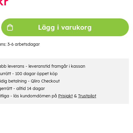
kr
Lägg i varukorg
ans:
3-6 arbetsdagar
bb leverans - leveranstid framgår i kassan
urrätt - 100 dagar öppet köp
dig betalning - Qliro Checkout
errätt - alltid 14 dagar
itliga - läs kundomdömen på
Prisjakt
&
Trustpilot