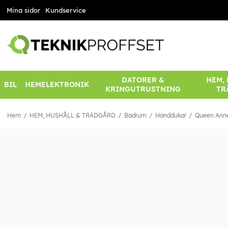
Mina sidor
Kundservice
DATORER &
HEM,
BIL
HEMELEKTRONIK
KRINGUTRUSTNING
TR
Hem
HEM, HUSHÅLL & TRÄDGÅRD
Badrum
Handdukar
Queen Anne