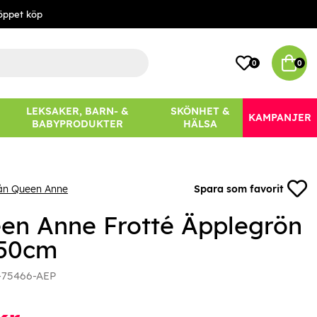
öppet köp
0
0
LEKSAKER, BARN- &
SKÖNHET &
KAMPANJER
BABYPRODUKTER
HÄLSA
rån Queen Anne
Spara som favorit
en Anne Frotté Äpplegrön
50cm
-75466-AEP