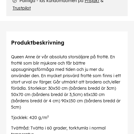
Pålitliga - läs kundomdömen på
Prisjakt
&
Trustpilot
Produktbeskrivning
Queen Anne är vår absoluta storsäljare på frotté. En
frotté som blir mjukare och får bättre
uppsugningsförmåga med tiden och ju mer du
använder den. En mycket prisvärd frotté som finns i ett
stort urval av färger. Går utmärkt att brodera och/eller
förädla. Storlekar: 30x50 cm (bårdens bredd är 3cm)
50x70 cm (bårdens bredd är 3,5cm) 65x130 cm
(bårdens bredd är 4 cm) 90x150 cm (bårdens bredd är
5cm)
Tjocklek: 420 g/m²
Tvättråd: Tvätta i 60 grader, torktumla i normal