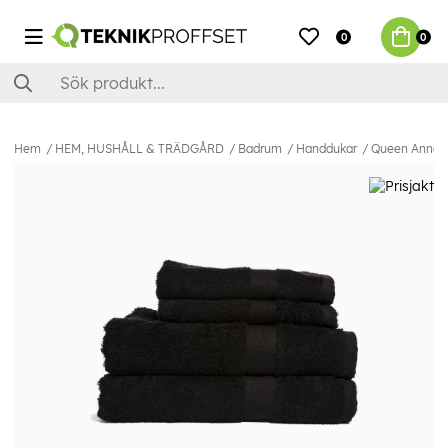
0
0
Hem
HEM, HUSHÅLL & TRÄDGÅRD
Badrum
Handdukar
Queen Anne F