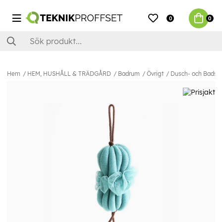
0
0
Hem
HEM, HUSHÅLL & TRÄDGÅRD
Badrum
Övrigt
Dusch- och Badsv