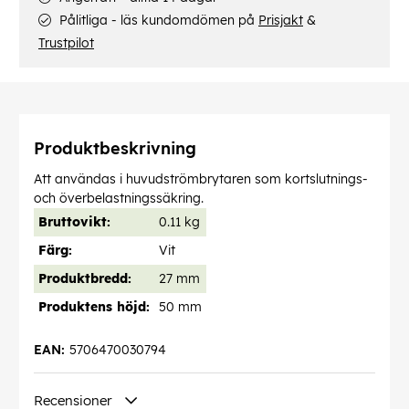
Pålitliga - läs kundomdömen på
Prisjakt
&
Trustpilot
Produktbeskrivning
Att användas i huvudströmbrytaren som kortslutnings-
och överbelastningssäkring.
Bruttovikt:
0.11 kg
Färg:
Vit
Produktbredd:
27 mm
Produktens höjd:
50 mm
EAN:
5706470030794
Recensioner