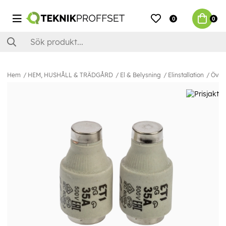
0
0
Hem
HEM, HUSHÅLL & TRÄDGÅRD
El & Belysning
Elinstallation
Övrig