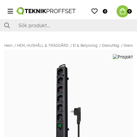
0
0
Hem
HEM, HUSHÅLL & TRÄDGÅRD
El & Belysning
Grenuttag
Grenutt