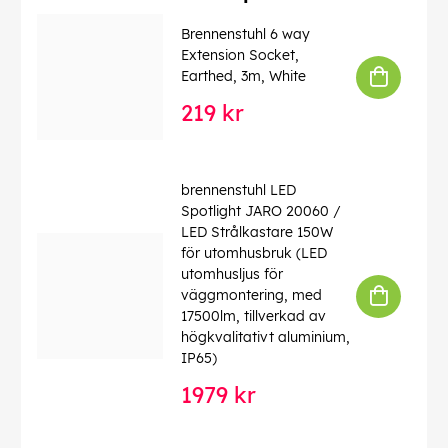
Brennenstuhl 6 way
Extension Socket,
Earthed, 3m, White
219 kr
brennenstuhl LED
Spotlight JARO 20060 /
LED Strålkastare 150W
för utomhusbruk (LED
utomhusljus för
väggmontering, med
17500lm, tillverkad av
högkvalitativt aluminium,
IP65)
1979 kr